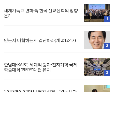
세계기독교 변화 속 한국 선교신학의 방향
은?
1
믿든지 타협하든지 결단하라(계 2:12-17)
2
한남대·KAIST, 세계적 광자·전자기학 국제
학술대회 ‘PIERS’ 대전 유치
3
1,347명이 32만 번 펼친 성경… “완독보다
중요한 것, 다시 시작할 힘”
4
전체보기