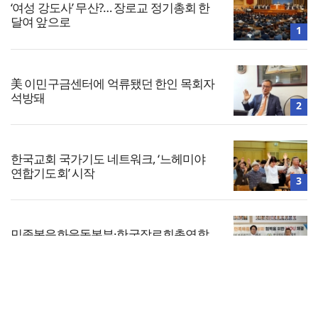
‘여성 강도사’ 무산?… 장로교 정기총회 한
달여 앞으로
1
美 이민구금센터에 억류됐던 한인 목회자
석방돼
2
한국교회 국가기도 네트워크, ‘느헤미야
연합기도회’ 시작
3
민족복음화운동본부·한국장로회총연합
회, 2027 대성회 위해 협력
4
전체보기
인도 마하라슈트라주 개종 금지법 시행…