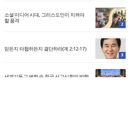
소셜 미디어 시대, 그리스도인이 지켜야
할 품격
2
믿든지 타협하든지 결단하라(계 2:12-17)
3
세계기독교 변화 속 한국 선교신학의 방향
은?
4
전체보기
한동대 RISE사업단, 포항 죽도시장 담은
로컬 매거진 ‘포항집’ 발간
교회일반
5
교회