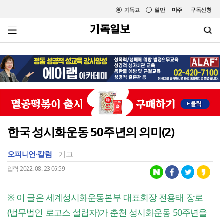
기독교
일반
미주
구독신청
한국 성시화운동 50주년의 의미(2)
오피니언·칼럼
기고
입력 2022. 08. 23 06:59
※ 이 글은 세계성시화운동본부 대표회장 전용태 장로
(법무법인 로고스 설립자)가 춘천 성시화운동 50주년을