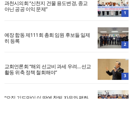
과천시의회 “신천지 건물 용도변경, 종교
아닌 공공 이익 문제”
1
예장 합동 제111회 총회 임원 후보들 일제
히 등록
2
교회언론회 “해외 선교비 과세 우려… 선교
활동 위축 정책 철회해야”
3
“오직 기도만이 이 땅에 참된 자유와 평화
통일을”
4
전체보기
고려신학대학원 총동창회, 개교 80주년