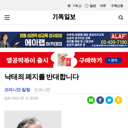
기독교
일반
미주
구독신청
낙태죄 폐지를 반대합니다
오피니언·칼럼
오피니언
입력 2022. 07. 31 20:36