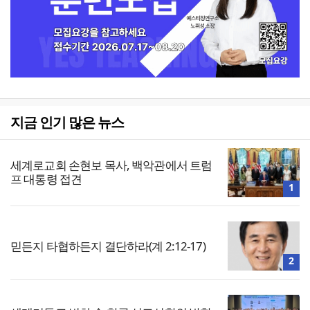
지금 인기 많은 뉴스
세계로교회 손현보 목사, 백악관에서 트럼
프 대통령 접견
1
믿든지 타협하든지 결단하라(계 2:12-17)
2