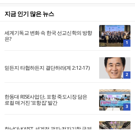
지금 인기 많은 뉴스
세계기독교 변화 속 한국 선교신학의 방향
은?
1
믿든지 타협하든지 결단하라(계 2:12-17)
2
한동대 RISE사업단, 포항 죽도시장 담은
로컬 매거진 ‘포항집’ 발간
3
한남대·KAIST, 세계적 광자·전자기학 국제
학술대회 ‘PIERS’ 대전 유치