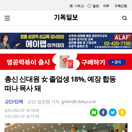
기독교
일반
미주
구독신청
총신 신대원 女 졸업생 18%, 예장 합동
떠나 목사 돼
교단/단체
교단
김진영 기자
jykim@cdaily.co.kr
입력 2022. 07. 26 16:56
수정 2022. 07. 26 17:34