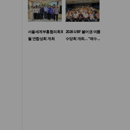
서울세계부흥협의회 8
2026 UBF 불어권 여름
월 연합성회 개최
수양회 개최… “예수…