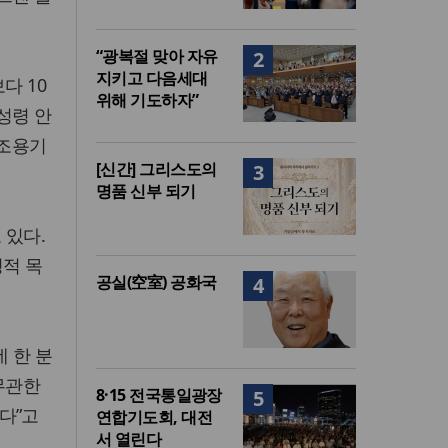
“광복절 맞아 자유
2
지키고 다음세대
다 10
위해 기도하자”
성령 안
 조용기
[신간] 그리스도의
3
명품 신부 되기
 있다.
영적 목
공실(空室) 공화국
4
 한 분
무관한
8·15 전국통일광장
5
다”고
연합기도회, 대전
서 열린다