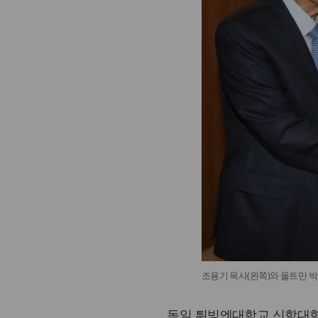
조용기 목사(왼쪽)와 몰트만
독일 튀빙엔대학교 신학대학