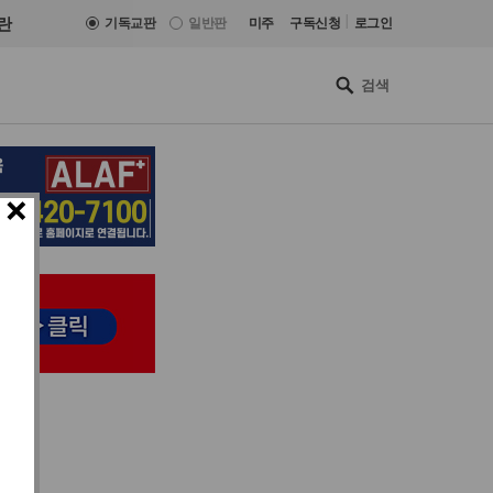
|
란
기독교판
일반판
미주
구독신청
로그인
×