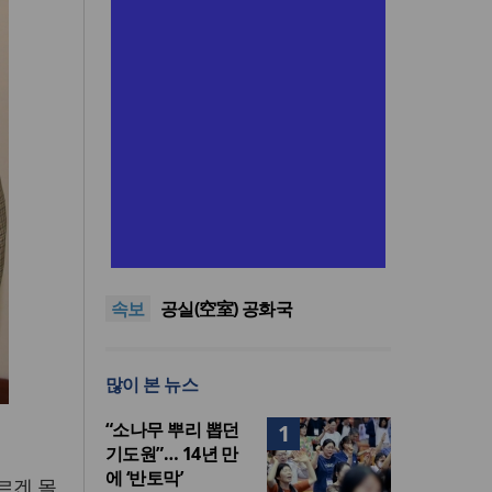
한동대 RISE사업단, 포항 죽도
시장 담은 로컬 매거진 ‘포항집’
“광복절 맞아 자유 지키고 다음
발간
세대 위해 기도하자”
8·15 전국통일광장 연합기도
속보
회, 대전서 열린다
공실(空室) 공화국
세기총 “자유를 지키며 하나 된
희망의 미래를 향하여”
한동대 RISE사업단, 포항 죽도
많이 본 뉴스
시장 담은 로컬 매거진 ‘포항집’
“광복절 맞아 자유 지키고 다음
발간
세대 위해 기도하자”
“소나무 뿌리 뽑던
1
기도원”… 14년 만
에 ‘반토막’
르겐 몰