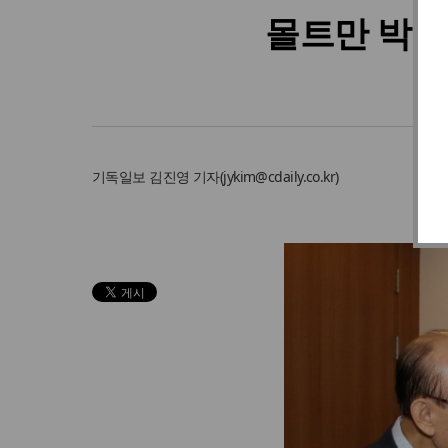
몰트만 박사
기독일보
김진영 기자
(
jykim@cdaily.co.kr
)