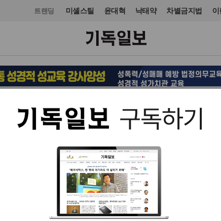
미셸스틸
윤대혁
낙태약
차별금지법
이
트랜딩
교단/단체
입력 2021. 09. 16 12:08