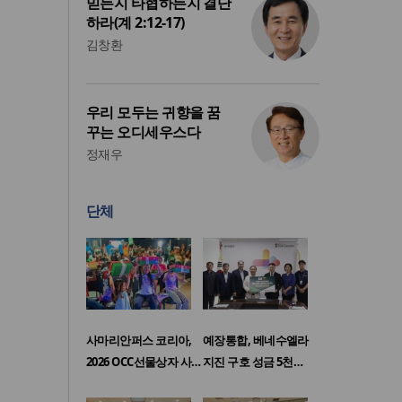
믿든지 타협하든지 결단
하라(계 2:12-17)
김창환
우리 모두는 귀향을 꿈
꾸는 오디세우스다
정재우
단체
사마리안퍼스 코리아,
예장통합, 베네수엘라
2026 OCC선물상자 사…
지진 구호 성금 5천…