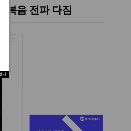
지 복음 전파 다짐
않기