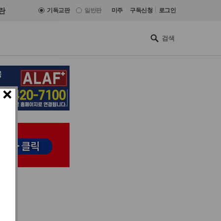
|
란
기독교판
일반판
미주
구독신청
로그인
×