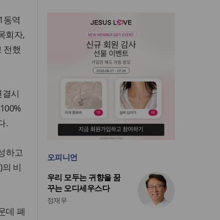
 1동역
목회자,
고 전했
 연결시
100%
다.
달성하고
오피니언
)의 비
우리 모두는 귀향을 꿈
꾸는 오디세우스다
정재우
운데 폐