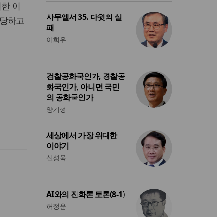
퇴한 이
사무엘서 35. 다윗의 실
감당하고
패
이희우
검찰공화국인가, 경찰공
화국인가, 아니면 국민
의 공화국인가
양기성
세상에서 가장 위대한
이야기
신성욱
AI와의 진화론 토론(8-1)
허정윤