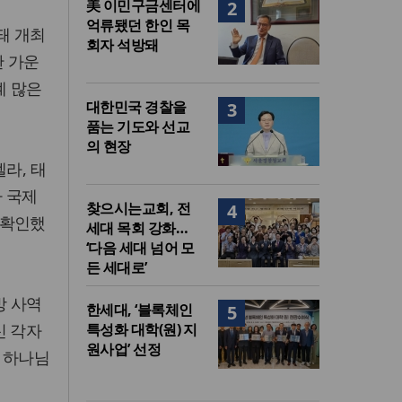
美 이민구금센터에
2
억류됐던 한인 목
돼 개최
회자 석방돼
한 가운
계 많은
대한민국 경찰을
3
품는 기도와 선교
의 현장
라, 태
가 국제
찾으시는교회, 전
4
 확인했
세대 목회 강화…
‘다음 세대 넘어 모
든 세대로’
방 사역
한세대, ‘블록체인
5
신 각자
특성화 대학(원) 지
원사업’ 선정
 하나님