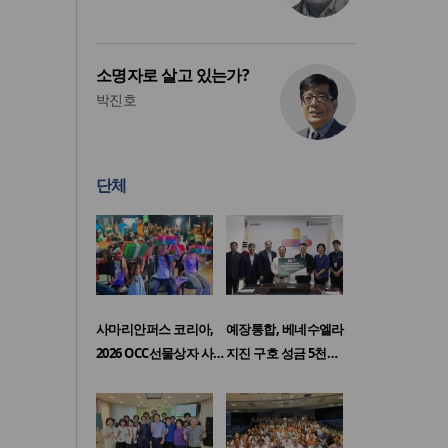
소명자로 살고 있는가?
박진호
단체
사마리안퍼스 코리아,
예장통합, 베네수엘라
2026 OCC선물상자 사…
지진 구호 성금 5천…