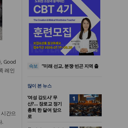
[최원호 목사의 영혼의 양식 63]
말씀은 같은데 왜 열매는 다를
美 이민구금센터에 억류됐던
까?
한인 목회자 석방돼
우크라 선교사 3부자의 헌신
 Good
속보
“미사일 속에서도 복음은 전해
“미래 선교, 분쟁·빈곤 지역 출
북쪽 레인
진다”
신이 주도”
인도 마하라슈트라주 개종 금
지법 시행… 기독교계 강력 반
[최원호 목사의 영혼의 양식 63]
많이 본 뉴스
발
말씀은 같은데 왜 열매는 다를
美 이민구금센터에 억류됐던
까?
한인 목회자 석방돼
‘여성 강도사’ 무
1
산?… 장로교 정기
총회 한 달여 앞으
 시간으
로
.