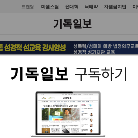
미셸스틸
윤대혁
낙태약
차별금지법
이
트랜딩
교단/단체
기독교기관
입력 2021. 08. 02 14:41