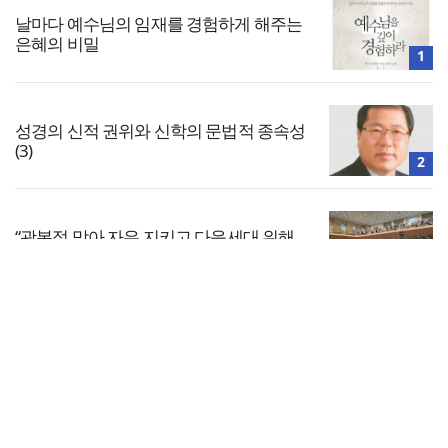
날마다 예수님의 임재를 경험하게 해주는
은혜의 비밀
1
성경의 신적 권위와 신학의 문법적 종속성
(3)
2
“광복절 맞아 자유 지키고 다음세대 위해
기도하자”
3
전체보기
8·15 전국통일광장 연합기도회, 대전서 열
린다
교회일반
4
교회
교회언론