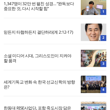
1,347명이 32만 번 펼친 성경… “완독보다
중요한 것, 다시 시작할 힘”
1
믿든지 타협하든지 결단하라(계 2:12-17)
2
소셜 미디어 시대, 그리스도인이 지켜야
할 품격
3
세계기독교 변화 속 한국 선교신학의 방향
은?
4
한동대 RISE사업단, 포항 죽도시장 담은