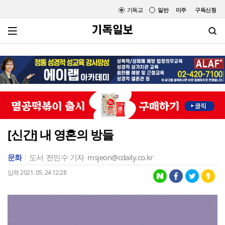
기독교
일반
미주
구독신청
[신간] 내 영혼의 방들
문화
도서
전민수 기자
msjeon@cdaily.co.kr
입력 2021. 05. 24 12:28