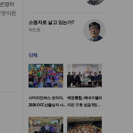
 변명하
 무엇이든
소명자로 살고 있는가?
박진호
단체
사마리안퍼스 코리아,
예장통합, 베네수엘라
2026 OCC선물상자 사…
지진 구호 성금 5천…