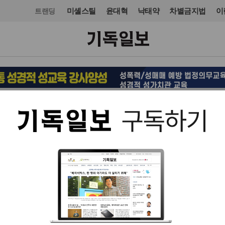
미셸스틸
윤대혁
낙태약
차별금지법
이
트랜딩
국제
미주·중남미
입력 2020. 10. 23 13:39