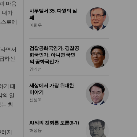
황과 마음
사무엘서 35. 다윗의 실
어 내가
패
 스스로에
이희우
검찰공화국인가, 경찰공
”라면서
화국인가, 아니면 국민
언급하신
의 공화국인가
양기성
세상에서 가장 위대한
하기 때
이야기
악의 일
신성욱
있는 최
AI와의 진화론 토론(8-1)
허정윤
주하지