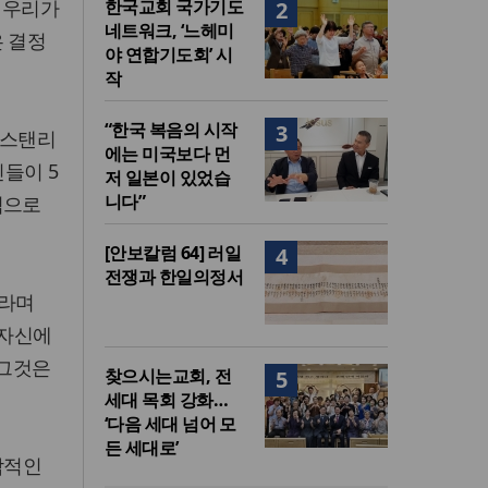
 우리가
한국교회 국가기도
2
네트워크, ‘느헤미
은 결정
야 연합기도회’ 시
작
“한국 복음의 시작
3
한 스탠리
에는 미국보다 먼
들이 5
저 일본이 있었습
니다”
적으로
[안보칼럼 64] 러일
4
전쟁과 한일의정서
”라며
 자신에
 그것은
찾으시는교회, 전
5
세대 목회 강화…
‘다음 세대 넘어 모
든 세대로’
각적인