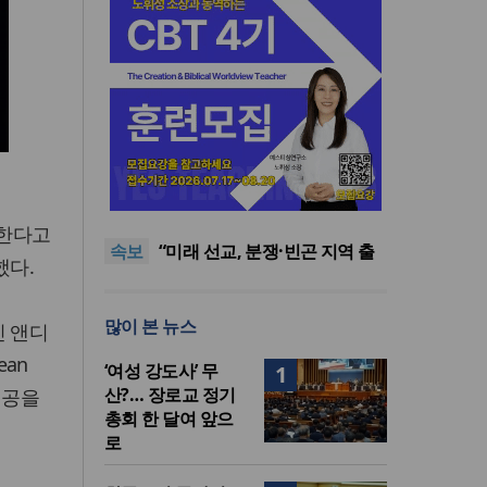
[최원호 목사의 영혼의 양식 63]
말씀은 같은데 왜 열매는 다를
美 이민구금센터에 억류됐던
까?
한인 목회자 석방돼
우크라 선교사 3부자의 헌신
 한다고
속보
“미사일 속에서도 복음은 전해
“미래 선교, 분쟁·빈곤 지역 출
했다.
진다”
신이 주도”
인도 마하라슈트라주 개종 금
지법 시행… 기독교계 강력 반
[최원호 목사의 영혼의 양식 63]
많이 본 뉴스
발
말씀은 같은데 왜 열매는 다를
美 이민구금센터에 억류됐던
인 앤디
까?
한인 목회자 석방돼
ean
‘여성 강도사’ 무
1
산?… 장로교 정기
성공을
총회 한 달여 앞으
로