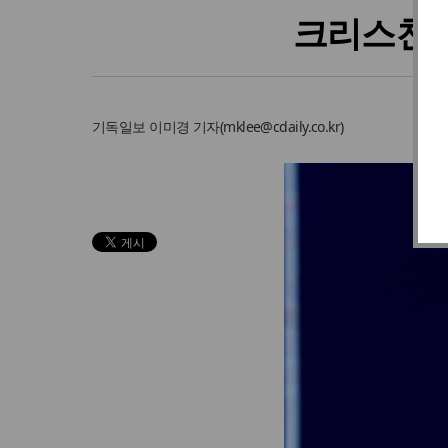
크리스천들
기독일보
이미경 기자
(
mklee@cdaily.co.kr
)