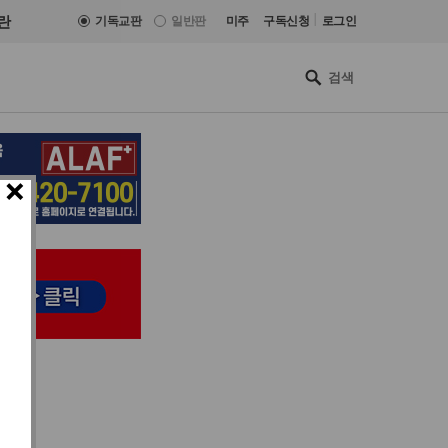
|
란
기독교판
일반판
미주
구독신청
로그인
×