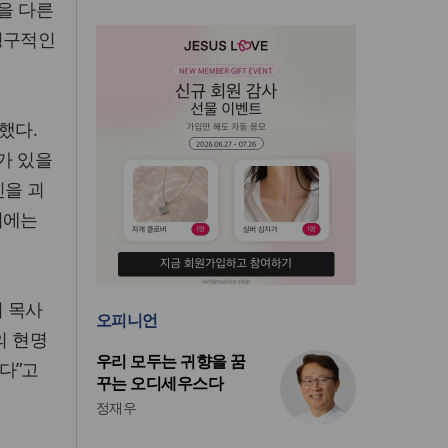
을 다른
영구적인
했다.
가 있을
신을 괴
기에는
리 목사
오피니언
의 현명
우리 모두는 귀향을 꿈
다”고
꾸는 오디세우스다
정재우