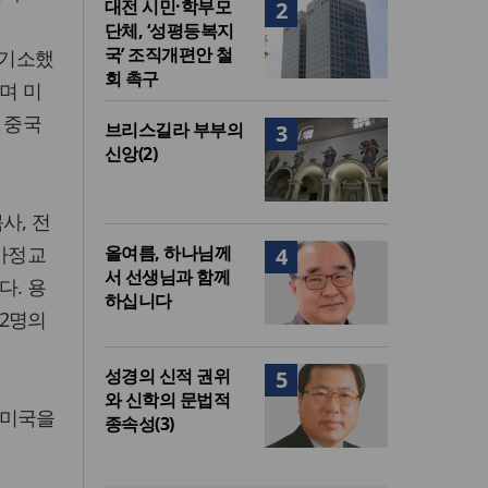
대전 시민·학부모
2
단체, ‘성평등복지
국’ 조직개편안 철
 기소했
회 촉구
며 미
 중국
브리스길라 부부의
3
신앙(2)
사, 전
 가정교
올여름, 하나님께
4
서 선생님과 함께
다. 용
하십니다
2명의
성경의 신적 권위
5
와 신학의 문법적
 미국을
종속성(3)