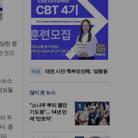
당한 중
한동대 RISE사업단, 포항 죽도
한 것으
시장 담은 로컬 매거진 ‘포항집’
8·15 전국통일광장 연합기도
발간
회, 대전서 열린다
공실(空室) 공화국
속보
대전 시민·학부모단체, ‘성평등
복지국’ 조직개편안 철회 촉구
세기총 “자유를 지키며 하나 된
스뉴스
희망의 미래를 향하여”
한동대 RISE사업단, 포항 죽도
 정보들
많이 본 뉴스
시장 담은 로컬 매거진 ‘포항집’
8·15 전국통일광장 연합기도
발간
회, 대전서 열린다
“소나무 뿌리 뽑던
1
기도원”… 14년 만
이 두
에 ‘반토막’
다. 중
다.