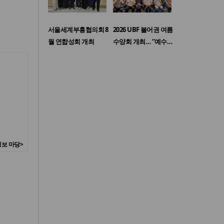
서울세계부흥협의회 8
2026 UBF 불어권 여름
월 연합성회 개최
수양회 개최… “예수…
보 마당>