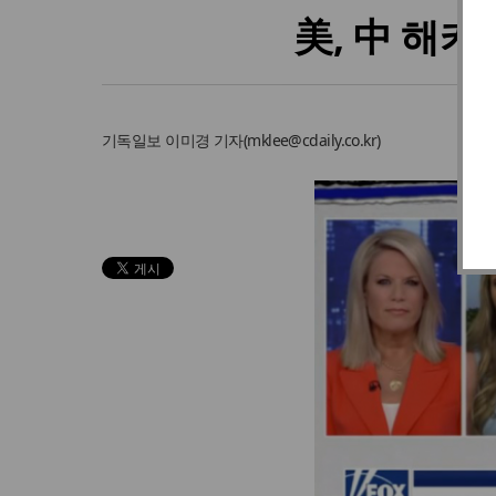
美, 中 해커
기독일보
이미경 기자
(
mklee@cdaily.co.kr
)