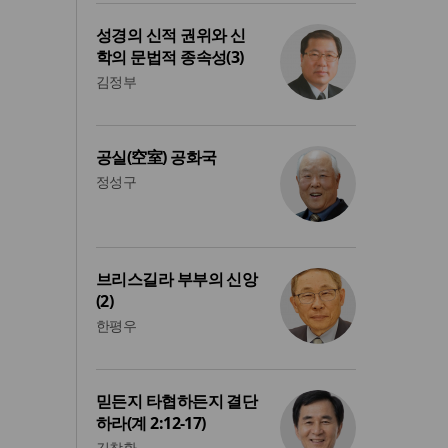
성경의 신적 권위와 신
학의 문법적 종속성(3)
김정부
공실(空室) 공화국
정성구
브리스길라 부부의 신앙
(2)
한평우
믿든지 타협하든지 결단
하라(계 2:12-17)
김창환