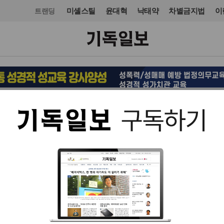
미셸스틸
윤대혁
낙태약
차별금지법
이
트랜딩
국제
미주·중남미
입력 2020. 07. 23 15:49