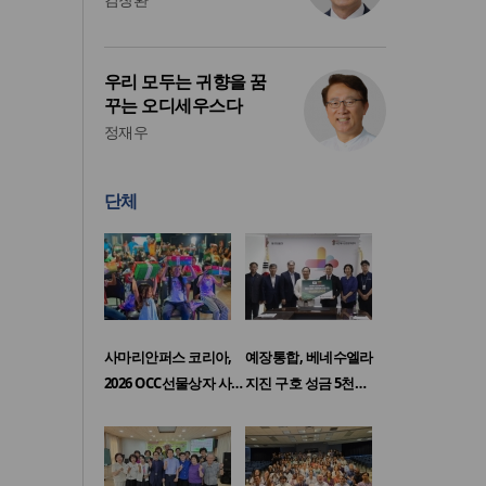
우리 모두는 귀향을 꿈
꾸는 오디세우스다
정재우
단체
사마리안퍼스 코리아,
예장통합, 베네수엘라
2026 OCC선물상자 사…
지진 구호 성금 5천…