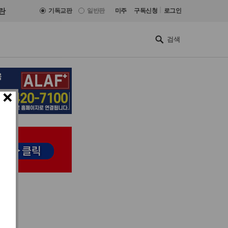
|
란
기독교판
일반판
미주
구독신청
로그인
×