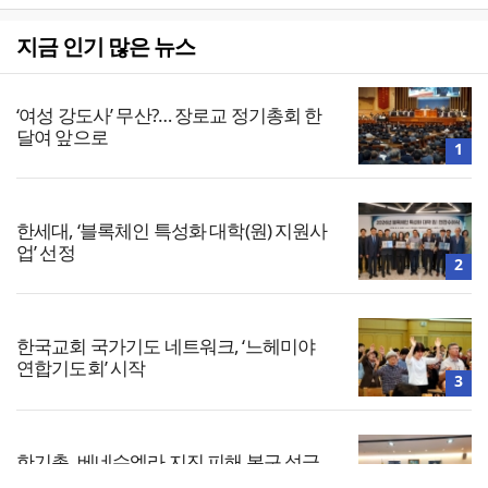
지금 인기 많은 뉴스
‘여성 강도사’ 무산?… 장로교 정기총회 한
달여 앞으로
1
한세대, ‘블록체인 특성화 대학(원) 지원사
업’ 선정
2
한국교회 국가기도 네트워크, ‘느헤미야
연합기도회’ 시작
3
한기총, 베네수엘라 지진 피해 복구 성금
1,281만원 전달