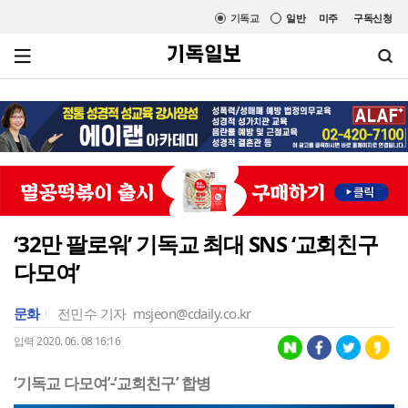
기독교
일반
미주
구독신청
‘32만 팔로워’ 기독교 최대 SNS ‘교회친구
다모여’
문화
전민수 기자
msjeon@cdaily.co.kr
입력 2020. 06. 08 16:16
‘기독교 다모여’-‘교회친구’ 합병