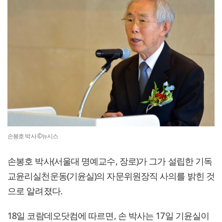
손봉호 박사 ©뉴시스
손봉호 박사(서울대 명예교수, 장로)가 그가 설립한 기독
교윤리실천운동(기윤실)의 자문위원장직 사의를 밝힌 것
으로 알려졌다.
18일 코람데오닷컴에 따르면, 손 박사는 17일 기윤실이