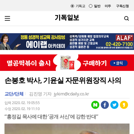
기독교
일반
미주
구독신청
손봉호 박사, 기윤실 자문위원장직 사의
교단/단체
김진영 기자
jykim@cdaily.co.kr
입력 2020. 02. 19 05:55
수정 2020. 02. 19 11:10
“홍정길 목사에 대한 ‘공개 서신’에 강한 반대”