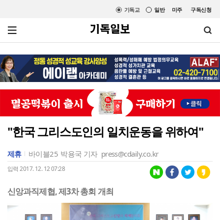
기독교
일반
미주
구독신청
"한국 그리스도인의 일치운동을 위하여"
제휴
바이블25
박용국 기자
press@cdaily.co.kr
입력 2017. 12. 12 07:28
신앙과직제협, 제3차 총회 개최