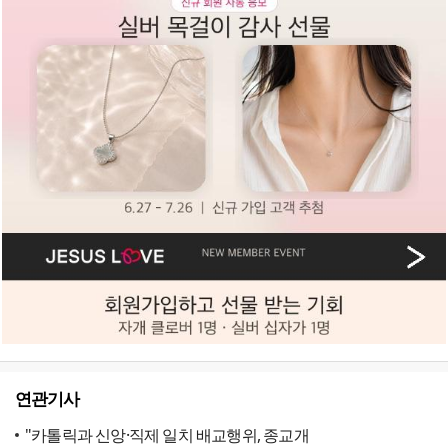
연관기사
"카톨릭과 신앙·직제 일치 배교행위, 종교개