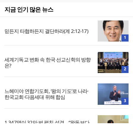
지금 인기 많은 뉴스
믿든지 타협하든지 결단하라(계 2:12-17)
1
세계기독교 변화 속 한국 선교신학의 방향
은?
2
느헤미야 연합기도회, ‘왕의 기도’로 나라·
한국교회·다음세대 위해 합심
3
1,347명이 32만 번 펼친 성경… “완독보다
중요한 것, 다시 시작할 힘”
4