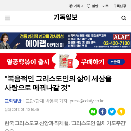
기독교
일반
미주
구독신청
"복음적인 그리스도인의 삶이 세상을
사랑으로 메꿔나갈 것"
교회일반
교단/단체
박용국 기자
press@cdaily.co.kr
입력 2017. 01. 10 16:46
한국 그리스도교 신앙과 직제협, '그리스도인 일치 기도주간'
준수