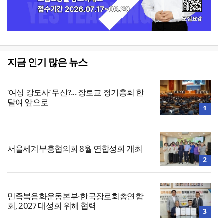
지금 인기 많은 뉴스
‘여성 강도사’ 무산?… 장로교 정기총회 한
달여 앞으로
1
서울세계부흥협의회 8월 연합성회 개최
2
민족복음화운동본부·한국장로회총연합
회, 2027 대성회 위해 협력
3