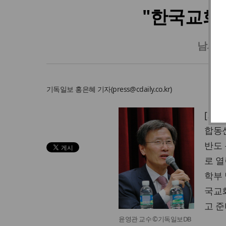
"한국교회가
남서울
기독일보
홍은혜 기자
(
press@cdaily.co.kr
)
[기독
합동
반도 
로 
학부 
국교
고 준
윤영관 교수 ©기독일보DB