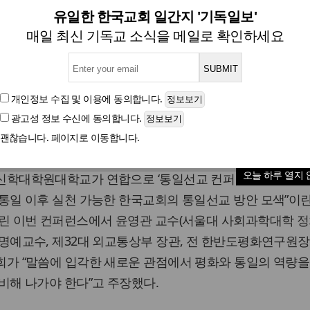
 '이웃 사랑'으로 북한 주민
유일한 한국교회 일간지 '기독일보'
매일 최신 기독교 소식을 메일로 확인하세요
은혜교회·합신대 연합 통일선교 컨퍼런스, 윤영관 교
개인정보 수집 및 이용
에 동의합니다.
광고성 정보 수신
에 동의합니다.
글자크기
괜찮습니다. 페이지로 이동합니다.
일보 홍은혜 기자] 지난 4일 낮 밀알학교에서는 남서울은
오늘 하루 열지 
신학대학원대학교가 연합으로 ‘통일선교 컨퍼런스’를 개최했다
통일 이후 실천 가능한 한국교회의 통일선교 방안 모색”이
열린 이번 컨퍼런스에서 윤영관 교수(서울대 사회과학대학 
명예교수, 제32대 외교통상부 장관, 전 한반도평화연구원장
회가 “말씀에 입각한 새로운 관점에서 평화와 통일의 역량을
비해 나가야 한다”고 주장했다.