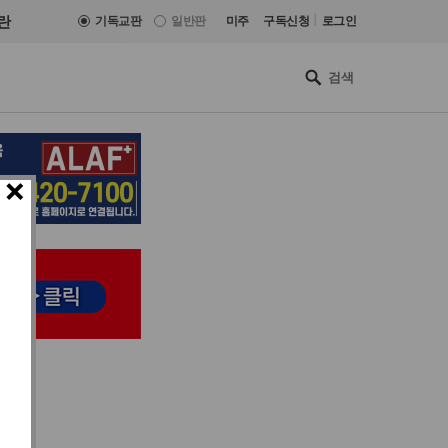
|
란
기독교판
일반판
미주
구독신청
로그인
×