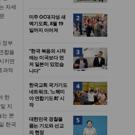
는 자세
다운
미주 OC대각성 새
2
벽기도회, 8월 19
일까지 이어져
를 정부
“한국 복음의 시작
3
 연합을
에는 미국보다 먼
열시키면
저 일본이 있었습
 효과적
니다”
한국교회 국가기도
4
네트워크, ‘느헤미
야 한
야 연합기도회’ 시
작
및 지
놓는 본
대한민국 경찰을
5
일 한국
품는 기도와 선교
의 현장