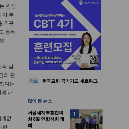
는 원심
 이 부
을 추구
도 동독
낳았
한기연 “전쟁을 부르는 정책을
간적 삶
중단하라”
정신건강 치료 인프라 부족…
정신질환 평생유병률 27.8%,
대한민국 경찰을 품는 기도와
간의 관
속보
중증 입원·재활 확충 과제
선교의 현장
한국교회 국가기도 네트워크,
 했다는
‘느헤미야 연합기도회’ 시작
“기도로 시작한 스틸 美 대사,
원에 대
한미동맹의 가교 되어주길”
한기연 “전쟁을 부르는 정책을
많이 본 뉴스
중단하라”
정신건강 치료 인프라 부족…
정신질환 평생유병률 27.8%,
서울세계부흥협의
1
중증 입원·재활 확충 과제
관계없
회 8월 연합성회 개
최
 한