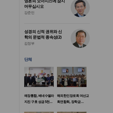
영혼의 오아시스에 잠시
머무십시오
강준민
성경의 신적 권위와 신
학의 문법적 종속성(2)
김정부
단체
예장통합, 베네수엘라
해외한인장로회 여선교
지진 구호 성금 5천…
회연합회, 장학금 …