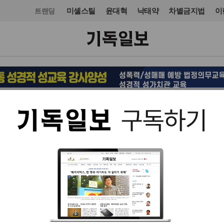
미셸스틸
윤대혁
낙태약
차별금지법
이
트랜딩
제휴
바이블25
입력 2017. 09. 06 00:51