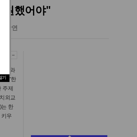
 지원했어야"
수 강연
혜교회와
않기
. “한
란 주제
정치외교
)는 한
 키우