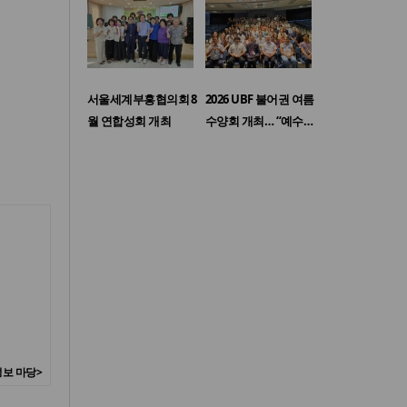
서울세계부흥협의회 8
2026 UBF 불어권 여름
월 연합성회 개최
수양회 개최… “예수…
보 마당>