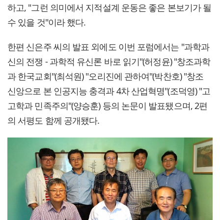
하고, "그런 의미에서 지적설계 운동은 좋은 본보기가 될
수 있을 것"이라 했다.
한편 신은주 씨의 발표 외에도 이번 포럼에서는 "과학과
신의 전쟁 - 과학적 유신론 바로 읽기"(허정윤) "창조과학
과 한국교회"(최석원) "오리진에 관하여"(박찬호) "창조
신앙으로 본 인공지능 충격과 4차 산업혁명"(조덕영) "고
고학과 민족주의"(양승훈) 등의 논문이 발표됐으며, 2편
의 서평도 함께 공개됐다.