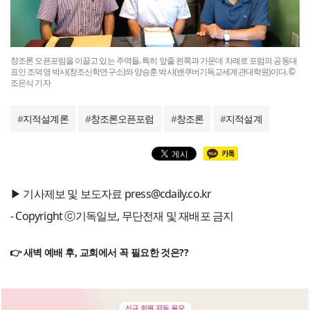
창조론 오픈포럼을 이끌고 있는 주역들. 특히 앞줄 왼쪽과 가운데 차례로 포럼의 공동대
표인 조덕영 박사(창조신학연구소)와 양승훈 박사(밴쿠버기독교세계관대학원)이다. ©
조은식 기자
#
지적설계론
#
창조론오픈포럼
#
창조론
#
지적설계
▶ 기사제보 및 보도자료 press@cdaily.co.kr
- Copyright ⓒ기독일보, 무단전재 및 재배포 금지
👉 새벽 예배 후, 교회에서 꼭 필요한 것은??