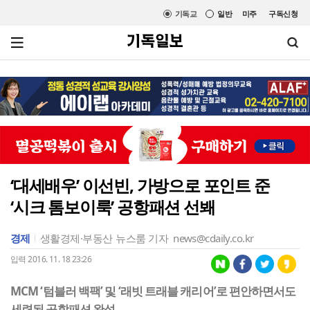
기독교
일반
미주
구독신청
‘대세배우’ 이선빈, 가방으로 포인트 준
‘시크 톰보이룩’ 공항패션 선봬
경제
생활경제·부동산
뉴스룸 기자
news@cdaily.co.kr
입력 2016. 11. 18 23:26
MCM ‘텀블러 백팩’ 및 ‘래빗 트래블 캐리어’로 편안하면서도
세련된 공항패션 완성