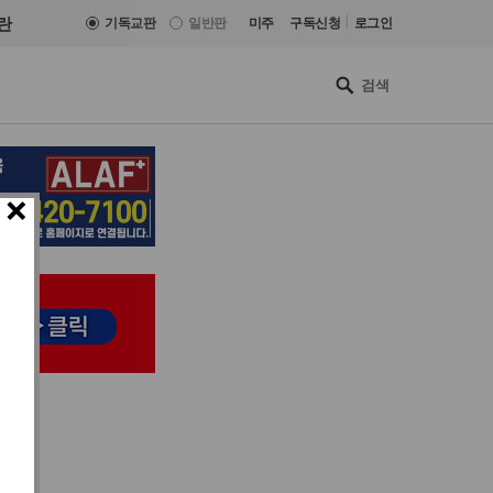
|
란
기독교판
일반판
미주
구독신청
로그인
×