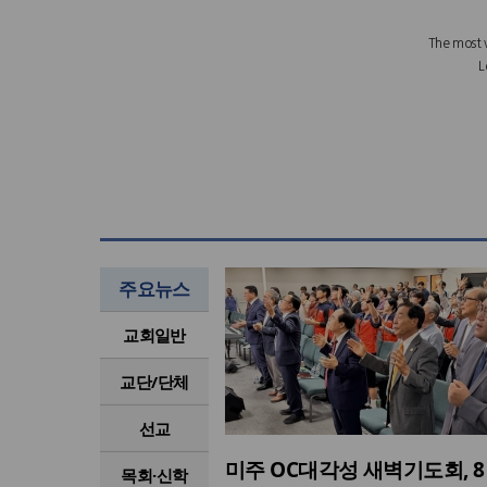
주요뉴스
교회일반
교단/단체
선교
미주 OC대각성 새벽기도회, 8
목회·신학