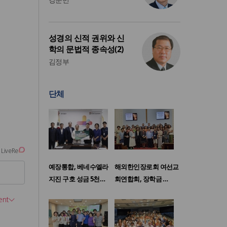
성경의 신적 권위와 신
학의 문법적 종속성(2)
김정부
단체
예장통합, 베네수엘라
해외한인장로회 여선교
지진 구호 성금 5천…
회연합회, 장학금 …