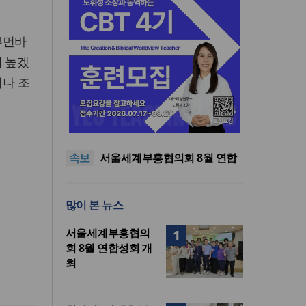
부먼바
이 높겠
해나 조
“한국 복음의 시작에는 미국보
다 먼저 일본이 있었습니다”
“기도로 시작한 스틸 美 대사,
한미동맹의 가교 되어주길”
한기연 “전쟁을 부르는 정책을
속보
중단하라”
서울세계부흥협의회 8월 연합
성회 개최
민족복음화운동본부·한국장로
회총연합회, 2027 대성회 위해
“한국 복음의 시작에는 미국보
많이 본 뉴스
협력
다 먼저 일본이 있었습니다”
“기도로 시작한 스틸 美 대사,
한미동맹의 가교 되어주길”
서울세계부흥협의
1
회 8월 연합성회 개
최