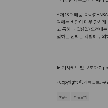
* 미세먼지 농도(케이웨더 발표
* 제18호 태풍 '차바(CH
다에는 바람이 매우 강하게 
고 특히, 내일(4일) 오전
업하는 선박은 각별히 유의
▶ 기사제보 및 보도자료 press@
- Copyright ⓒ기독일보,
#
날씨
#
3일날씨