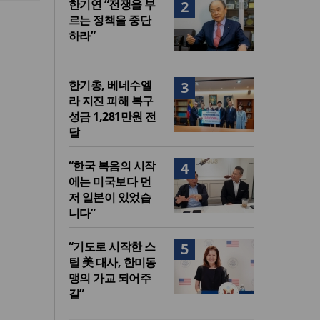
한기연 “전쟁을 부
2
르는 정책을 중단
하라”
한기총, 베네수엘
3
라 지진 피해 복구
성금 1,281만원 전
달
“한국 복음의 시작
4
에는 미국보다 먼
저 일본이 있었습
니다”
“기도로 시작한 스
5
틸 美 대사, 한미동
맹의 가교 되어주
길”