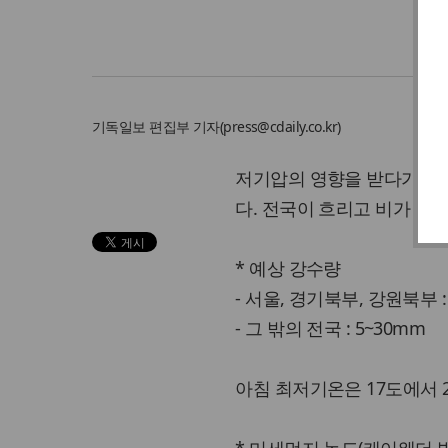
기독일보
편집부 기자
(
press@cdaily.co.kr
)
저기압의 영향을 받다가 점
다. 전국이 흐리고 비가 오
* 예상 강수량
- 서울, 경기북부, 강원북부 :
- 그 밖의 전국 : 5~30mm
아침 최저기온은 17도에서 2