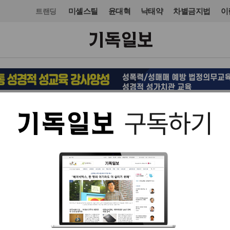
미셸스틸
윤대혁
낙태약
차별금지법
이
트랜딩
교회일반
입력 2016. 10. 03 07:11