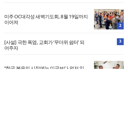
미주 OC대각성 새벽기도회, 8월 19일까지
이어져
2
3
[사설] 극한 폭염, 교회가 ‘무더위 쉼터’ 되
어주자
“한국 복음의 시작에는 미국보다 먼저 일
본이 있었습니다”
4
전체보기
민족복음화운동본부·한국장로회총연합
회, 2027 대성회 위해 협력
교회일반
5
교회
교회언론