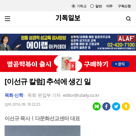
기독교
일반
미주
구독신청
[이선규 칼럼] 추석에 생긴 일
목회·신학
목회
편집부 기자
editor@cdaily.co.kr
입력 2016. 09. 18 22:25
이선규 목사ㅣ다문화선교센터 대표