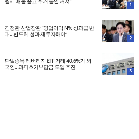
월세 매물 줄고 주거 불안 커져”
1
김정관 산업장관 “영업이익 N% 성과급 반
대…반도체 성과 재투자해야”
2
단일종목 레버리지 ETF 거래 40.6%가 외
국인…과다호가부담금 도입 추진
3
4
[사설] ‘검수완박’ 마침표, 피해자는 힘없는
국민
전체보기
노을 강균성, 10월 30일 결혼…자필 편지
로 팬들에게 직접 발표
교회일반
5
교회