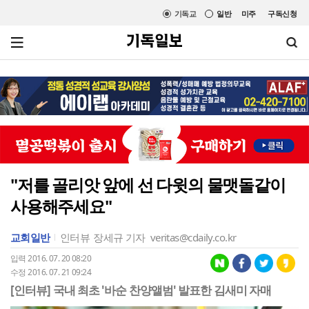
기독교
일반
미주
구독신청
"저를 골리앗 앞에 선 다윗의 물맷돌같이
사용해주세요"
교회일반
인터뷰
장세규 기자
veritas@cdaily.co.kr
입력 2016. 07. 20 08:20
수정 2016. 07. 21 09:24
[인터뷰] 국내 최초 '바순 찬양앨범' 발표한 김새미 자매