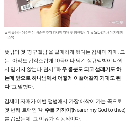
▲'예술하는 예수쟁이' 바순연주자 김새미 자매 첫 정규앨범 'The Gift'. ©김새미 자매 페
이스북
뜻밖의 첫 '정규앨범'을 발매하게 됐다는 김새미 자매. 그
는 "아직도 갑작스럽게 10곡이나 담긴 정규앨범이 나와
서 믿기지 않는다"면서
"매우 흥분도 되고 설레기도 하
는데 앞으로 하나님께서 어떻게 이끌어갈지 기대도 된
다"
고 말했다.
김새미 자매가 이번 앨범애서 가장 애착이 가는 곡으로
첫 번째 트랙인 '
내 주를 가까이
'(Nearer my God to thee)
를 꼽았는데, 그 이유가 감동적이다.