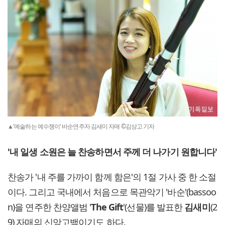
▲'예술하는 예수쟁이' 바순연주자 김새미 자매 ©김상고 기자
'내 일생 소원은 늘 찬송하면서 주께 더 나가기 원합니다'
찬송가 '내 주를 가까이 함께 함은'의 1절 가사 중 한 소절
이다. 그리고 국내에서 처음으로 목관악기 '바순'(bassoo
n)을 연주한 찬양앨범 '
The Gift
'(선물)를 발표한
김새미
(2
9) 자매의 신앙고백이기도 하다.