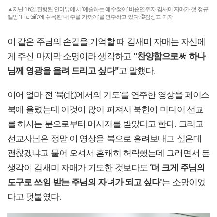
▲지난 16일 진행된 인터뷰에서 '예술하는 예수쟁이' 바순연주자 김새미 자매가 첫 정규
앨범 'The Gift'에 수록된 '내 주를 가까이'를 연주하고 있다. ©김상고 기자
이 같은 주님의 손길을 기억할 때 김새미 자매는 자신에
게 주신 마지막 소명이라 생각하고
"찬양함으로써 하나
님께 영광을 올려 드리고 싶다"
고 말했다.
이어 얼마 전 ‘북(北)에서의 기도’를 연주한 영상을 페이스
북에 올렸는데 이것이 많이 퍼져서 북한에 미디어 선교
를 하시는 분으로부터 메시지를 받았다고 한다. 그리고
선교사님은 정말 이 영상을 북으로 흘려보내고 싶은데
괜찮겠냐고 물어 오셔서 흔쾌히 허락했는데 그러면서 든
생각이 김새미 자매가 기도한 것보다도
‘더 크게 주님의
도구로 쓰임 받는 주님의 자녀가 되고 싶다'
는 소망이었
다고 덧붙였다.