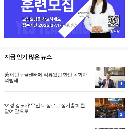
지금 인기 많은 뉴스
美 이민구금센터에 억류됐던 한인 목회자
석방돼
1
‘여성 강도사’ 무산?… 장로교 정기총회 한
달여 앞으로
2