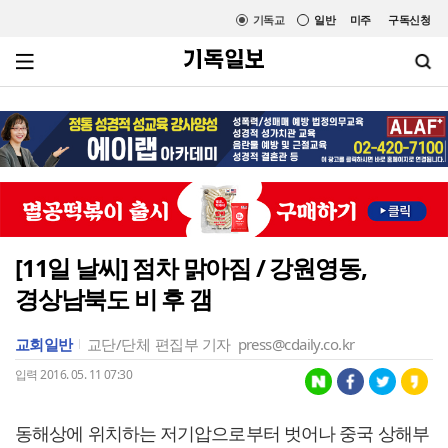
기독교
일반
미주
구독신청
[11일 날씨] 점차 맑아짐 / 강원영동,
경상남북도 비 후 갬
교회일반
교단/단체
편집부 기자
press@cdaily.co.kr
입력 2016. 05. 11 07:30
동해상에 위치하는 저기압으로부터 벗어나 중국 상해부