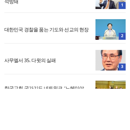
석방돼
1
대한민국 경찰을 품는 기도와 선교의 현장
2
사무엘서 35. 다윗의 실패
3
한국교회 국가기도 네트워크, ‘느헤미야
연합기도회’ 시작
4
전체보기
올리벳대학교, 120만 평 리버사이드 대학
캠퍼스 영구 사용 승인… 장기 개발 기반 확
교회일반
보
5