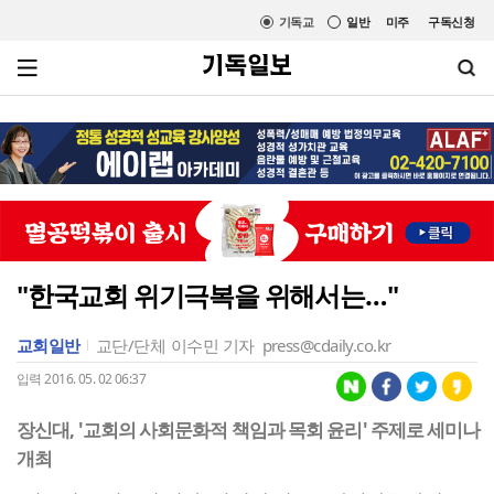
기독교
일반
미주
구독신청
"한국교회 위기극복을 위해서는…"
교회일반
교단/단체
이수민 기자
press@cdaily.co.kr
입력 2016. 05. 02 06:37
장신대, '교회의 사회문화적 책임과 목회 윤리' 주제로 세미나
개최