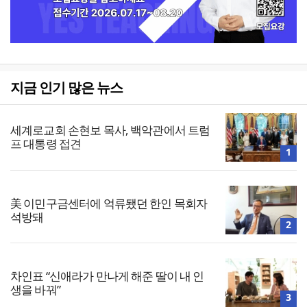
지금 인기 많은 뉴스
세계로교회 손현보 목사, 백악관에서 트럼
프 대통령 접견
1
美 이민구금센터에 억류됐던 한인 목회자
석방돼
2
차인표 “신애라가 만나게 해준 딸이 내 인
생을 바꿔”
3