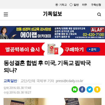
기독교
일반
미주
구독신청
동성결혼 합법 후 미국, 기독교 핍박국
되나?
교회일반
교단/단체
국제부 기자
press@cdaily.co.kr
입력 2016. 03. 30 17:48
수정 2016. 03. 30 18:27