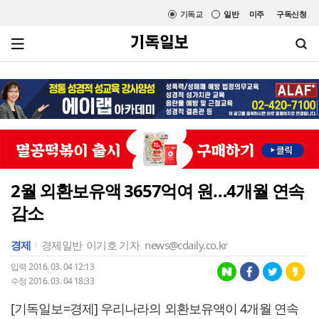
기독교
일반
미주
구독신청
2월 외환보유액 3657억여 원…4개월 연속
감소
경제
경제일반
이기호 기자
news@cdaily.co.kr
입력 2016. 03. 04 12:13
수정 2016. 03. 04 18:33
[기독일보=경제] 우리나라의 외환보유액이 4개월 연속