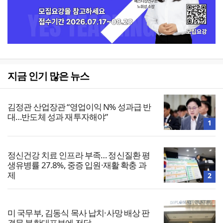
지금 인기 많은 뉴스
김정관 산업장관 “영업이익 N% 성과급 반
대…반도체 성과 재투자해야”
1
정신건강 치료 인프라 부족… 정신질환 평
생유병률 27.8%, 중증 입원·재활 확충 과
제
2
미 국무부, 김동식 목사 납치·사망 배상 판
결문 북한대표부에 전달