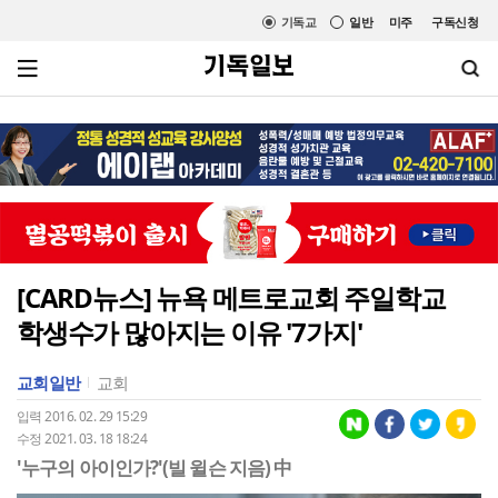
기독교
일반
미주
구독신청
[CARD뉴스] 뉴욕 메트로교회 주일학교
학생수가 많아지는 이유 '7가지'
교회일반
교회
입력 2016. 02. 29 15:29
수정 2021. 03. 18 18:24
'누구의 아이인가?'(빌 윌슨 지음) 中