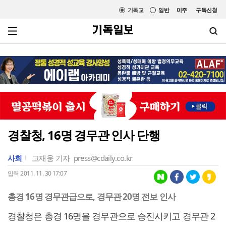
기독교
일반
미주
구독신청
경찰청, 16명 경무관 인사 단행
사회
고재웅 기자
press@cdaily.co.kr
입력 2011. 11. 30 17:07
총경 16명 경무관급으로, 경무관 20명 전보 인사
경찰청은 총경 16명을 경무관으로 승진시키고 경무관 2