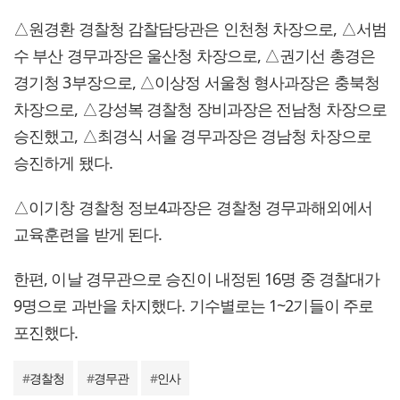
△원경환 경찰청 감찰담당관은 인천청 차장으로, △서범
수 부산 경무과장은 울산청 차장으로, △권기선 총경은
경기청 3부장으로, △이상정 서울청 형사과장은 충북청
차장으로, △강성복 경찰청 장비과장은 전남청 차장으로
승진했고, △최경식 서울 경무과장은 경남청 차장으로
승진하게 됐다.
△이기창 경찰청 정보4과장은 경찰청 경무과해외에서
교육훈련을 받게 된다.
한편, 이날 경무관으로 승진이 내정된 16명 중 경찰대가
9명으로 과반을 차지했다. 기수별로는 1~2기들이 주로
포진했다.
#
경찰청
#
경무관
#
인사