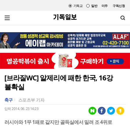
기독교
일반
미주
구독신청
[브라질WC] 알제리에 패한 한국, 16강
불확실
축구
스포츠부 기자
입력 2014. 06. 23 14:23
러시아와 1무 1패로 같지만 골득실에서 밀려 조 4위로