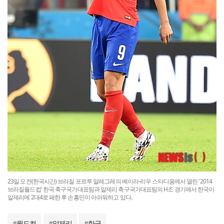
23일 오전(한국시간) 브라질 포르투 알레그레의 베이라-리우 스타디움에서 열린 '2014
브라질월드컵' 한국 축구국가대표팀과 알제리 축구국가대표팀의 H조 경기에서 한국이
알제리에 2대4로 패한 후 손흥민이 아쉬워하고 있다.
#
월드컵
#
알제리
#
한국