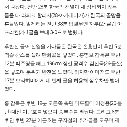
서 나왔다. 전반 28분 한국의 전열이 채 정비되지 않은
틈을 타 라피크 할리시(28·아카데미카)가 한국의 골망을
흔들었다. 알제리는 전반 38분 압델무멘 자부(27·클럽 아
프리칸)가 1골을 보태 3-0으로 벌렸다.
후반전 들어 전열을 가다듬은 한국은 손흥민이 후반 5분
역습 찬스를 살려 만회골을 넣었다. 홍명보 감독은 후반
12분 박주영을 빼고 196cm 장신 공격수 김신욱(26·울산)
을 넣으며 분위기 반전을 노렸다. 하지만 이마저도 후반
17분 브라히미에게 네 번째 골을 허용해 점수차만 벌어
졌다.
홍 감독은 후반 19분 오른쪽 측면 미드필더 이청용(26·볼
턴) 대신 이근호를 넣으며 승부수를 띄웠다. 그리고 8분
후인 후반 27분 이근호는 구자철의 추가골을 도우며 제