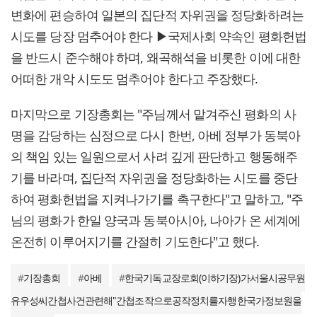
변화에 편승하여 일본의 집단적 자위권을 정당화하려는
시도를 당장 멈추어야 한다 ▶국제사회 약속인 평화헌법
을 반드시 준수해야 하며, 왜곡해석을 비롯한 이에 대한
어떠한 개악 시도도 멈추어야 한다고 주장했다.
마지막으로 기장총회는 "주님께서 맡겨주신 평화의 사
명을 감당하는 심정으로 다시 한번, 아베 정부가 동북아
의 책임 있는 일원으로서 사려 깊게 판단하고 행동해주
기를 바라며, 집단적 자위권을 정당화하는 시도를 중단
하여 평화헌법을 지켜나가기를 촉구한다"고 말하고, "주
님의 평화가 한일 양국과 동북아시아, 나아가 온 세계에
온전히 이루어지기를 간절히 기도한다"고 했다.
#
기장총회
#
아베
#
한국기독교장로회(이하기장)가서울시공무원
유우성씨간첩사건관련해"간첩조작으로공작정치를자행한국가정보원을