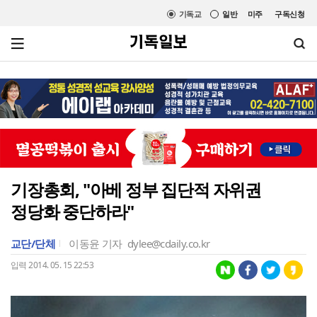
기독교
일반
미주
구독신청
기장총회, "아베 정부 집단적 자위권
정당화 중단하라"
교단/단체
이동윤 기자
dylee@cdaily.co.kr
입력 2014. 05. 15 22:53