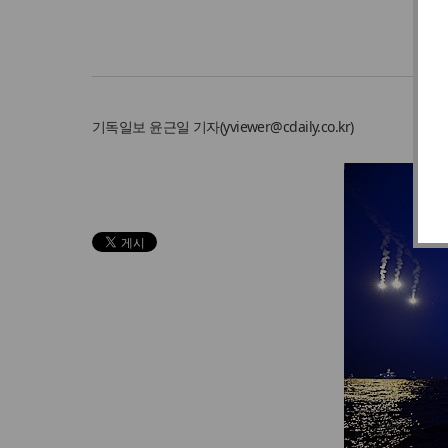
기독일보
윤근일 기자
(
yviewer@cdaily.co.kr
)