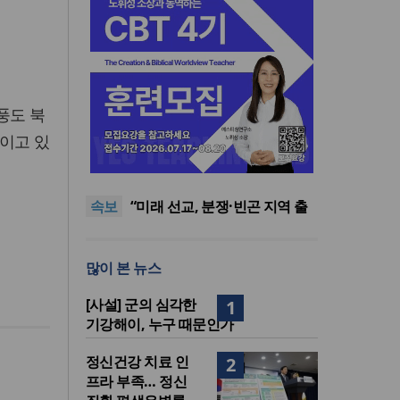
풍도 북
이고 있
[최원호 목사의 영혼의 양식 63]
말씀은 같은데 왜 열매는 다를
美 이민구금센터에 억류됐던
까?
한인 목회자 석방돼
우크라 선교사 3부자의 헌신
속보
“미사일 속에서도 복음은 전해
“미래 선교, 분쟁·빈곤 지역 출
진다”
신이 주도”
인도 마하라슈트라주 개종 금
지법 시행… 기독교계 강력 반
[최원호 목사의 영혼의 양식 63]
많이 본 뉴스
발
말씀은 같은데 왜 열매는 다를
美 이민구금센터에 억류됐던
까?
한인 목회자 석방돼
[사설] 군의 심각한
1
기강해이, 누구 때문인가
정신건강 치료 인
2
프라 부족… 정신