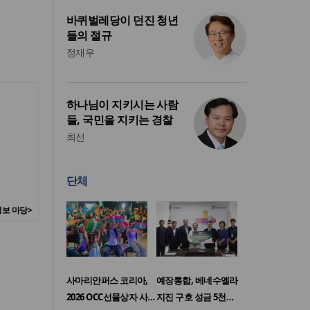
바퀴벌레당이 던진 청년
들의 절규
정재우
하나님이 지키시는 사람
들, 국민을 지키는 경찰
최선
단체
보 마당>
사마리안퍼스 코리아,
예장통합, 베네수엘라
2026 OCC선물상자 사…
지진 구호 성금 5천…