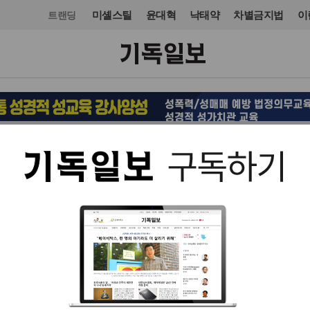
미셸스틸
윤대혁
낙태약
차별금지법
이
트랜딩
사건·사고
사건·사고
입력 2014. 04. 24 22:19