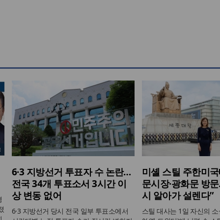
6·3 지방선거 투표자 수 논란…
미셸 스틸 주한미국
전국 34개 투표소서 3시간 이
문시장·광화문 방문…
상 변동 없어
시 알아가 설렌다”
평
졌
6·3 지방선거 당시 전국 일부 투표소에서
스틸 대사는 1일 자신의 
회