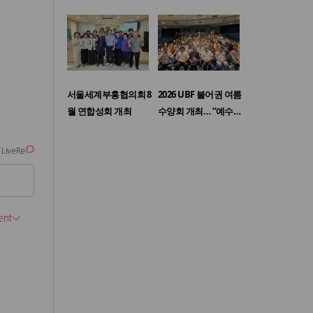
서울세계부흥협의회 8
2026 UBF 불어권 여름
월 연합성회 개최
수양회 개최… “예수…