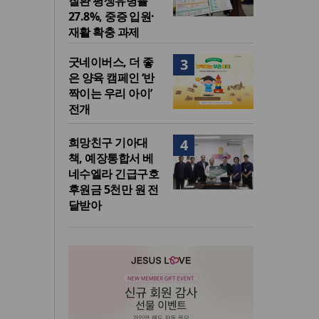
질환 평생유병률
27.8%, 중증 입원·
재활 확충 과제
굿네이버스, 더 좋
3
은 양육 캠페인 ‘반
짝이는 우리 아이’
전개
희망친구 기아대
4
책, 예장통합서 베
네수엘라 긴급구호
후원금 5천만 원 전
달받아