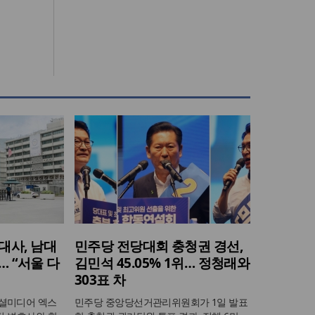
대사, 남대
민주당 전당대회 충청권 경선,
 “서울 다
김민석 45.05% 1위… 정청래와
303표 차
소셜미디어 엑스
민주당 중앙당선거관리위원회가 1일 발표