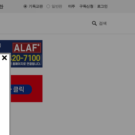
|
란
기독교판
일반판
미주
구독신청
로그인
×