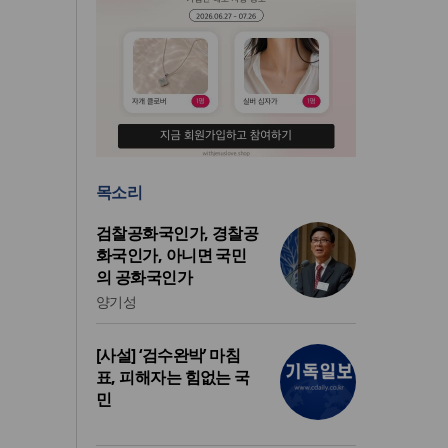
목소리
검찰공화국인가, 경찰공
화국인가, 아니면 국민
의 공화국인가
양기성
[사설] ‘검수완박’ 마침
표, 피해자는 힘없는 국
민