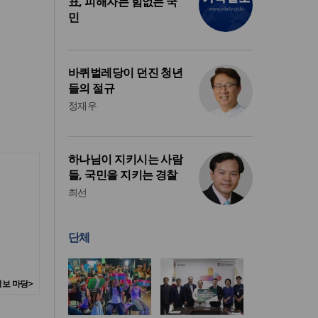
표, 피해자는 힘없는 국
민
바퀴벌레당이 던진 청년
들의 절규
정재우
하나님이 지키시는 사람
들, 국민을 지키는 경찰
최선
단체
보 마당>