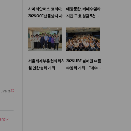
사마리안퍼스 코리아,
예장통합, 베네수엘라
2026 OCC선물상자 사…
지진 구호 성금 5천…
서울세계부흥협의회 8
2026 UBF 불어권 여름
월 연합성회 개최
수양회 개최… “예수…