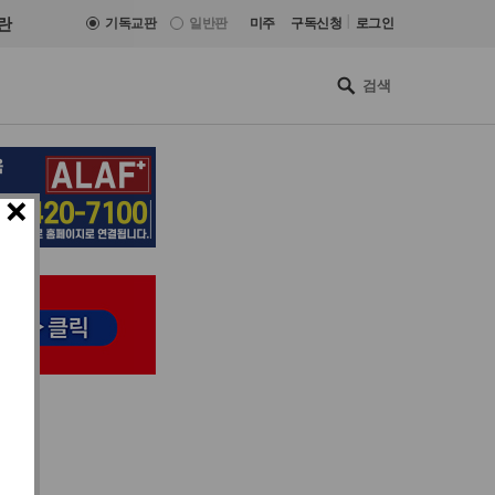
|
란
기독교판
일반판
미주
구독신청
로그인
×