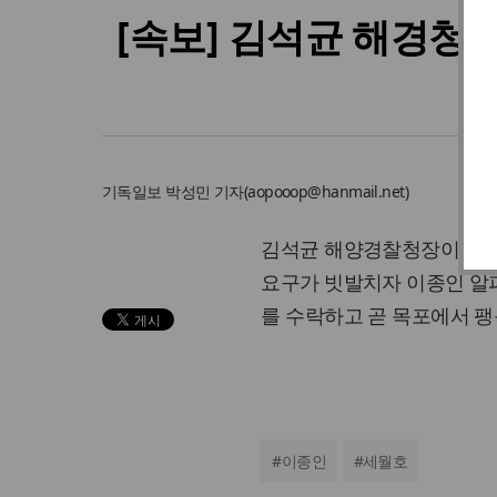
[속보] 김석균 해경청
기독일보
박성민 기자
(
aopooop@hanmail.net
)
김석균 해양경찰청장이 24
요구가 빗발치자 이종인 알
를 수락하고 곧 목포에서 
#
이종인
#
세월호