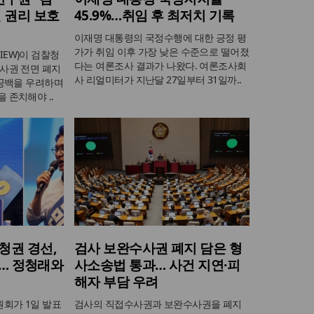
 권리 보호
45.9%…취임 후 최저치 기록
이재명 대통령의 국정수행에 대한 긍정 평
가가 취임 이후 가장 낮은 수준으로 떨어졌
EW)이 검찰청
다는 여론조사 결과가 나왔다. 여론조사회
사권 전면 폐지
사 리얼미터가 지난달 27일부터 31일까..
 공백을 우려하며
 존치해야 ..
청권 경선,
검사 보완수사권 폐지 담은 형
위… 정청래와
사소송법 통과… 사건 지연·피
해자 부담 우려
회가 1일 발표
검사의 직접수사권과 보완수사권을 폐지