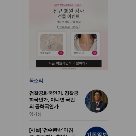
목소리
검찰공화국인가, 경찰공
화국인가, 아니면 국민
의 공화국인가
양기성
[사설] ‘검수완박’ 마침