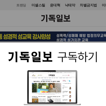
미셸스틸
윤대혁
낙태약
차별금지법
이
트랜딩
사회
입력 2014. 04. 24 21:33