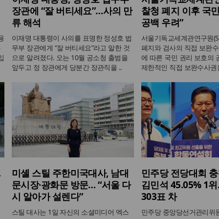
장관에 “잘 버티세요”…사의 만
찰청 폐지 이후 국민
류 해석
공백 우려”
용
이재명 대통령이 사의를 표명한 정성호 법
서울기독교세계관연구원(SI
측
무부 장관에게 “잘 버티세요”라고 말한 것
폐지와 검사의 직접 보완수
입
으로 알려졌다. 오는 10월 공소청 출범을
에 따른 국민 권리 보호의
앞두고 정 장관에게 당분간 장관직을 ..
제한적인 직접 보완수사권을
…
미셸 스틸 주한미국대사, 남대
민주당 전당대회 충
문시장·광화문 방문… “서울 다
김민석 45.05% 1
시 알아가 설렌다”
303표 차
스틸 대사는 1일 자신의 소셜미디어 엑스
민주당 중앙당선거관리위원