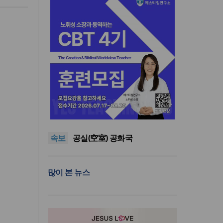
한동대 RISE사업단, 포항 죽도
시장 담은 로컬 매거진 ‘포항집’
“광복절 맞아 자유 지키고 다음
발간
세대 위해 기도하자”
8·15 전국통일광장 연합기도
속보
회, 대전서 열린다
공실(空室) 공화국
세기총 “자유를 지키며 하나 된
희망의 미래를 향하여”
한동대 RISE사업단, 포항 죽도
많이 본 뉴스
시장 담은 로컬 매거진 ‘포항집’
“광복절 맞아 자유 지키고 다음
발간
세대 위해 기도하자”