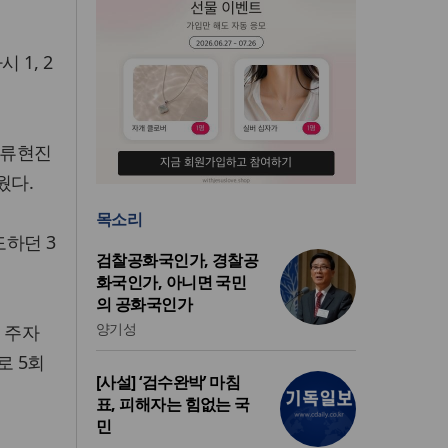
 1, 2
 류현진
웠다.
목소리
도하던 3
검찰공화국인가, 경찰공
화국인가, 아니면 국민
의 공화국인가
양기성
루 주자
로 5회
[사설] ‘검수완박’ 마침
표, 피해자는 힘없는 국
민