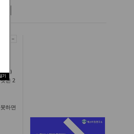
위기
LB)
않기
넷은 2
 못하면