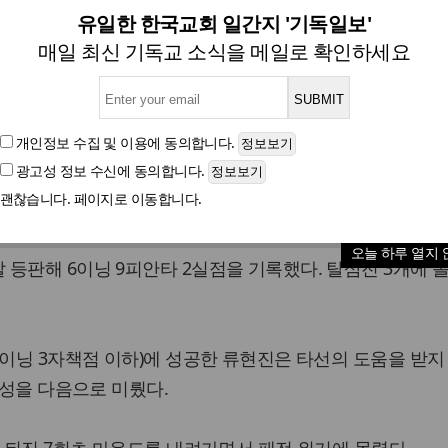
현진, 6이닝 2실점에도 패전 
유일한 한국교회 일간지 '기독일보'
매일 최신 기독교 소식을 메일로 확인하세요
글자크기
개인정보 수집 및 이용
에 동의합니다.
광고성 정보 수신
에 동의합니다.
호투에도 불구하고 홈 구장 첫 승에 실패했다.
괜찮습니다. 페이지로 이동합니다.
미국 캘리포니아주 다저스타디움에서 열린 2014 메이저리그(M
오늘 하루 열지 
등판해 6이닝 9피안타 2실점을 기록했다. 탈삼진 3개에 볼
6이닝 3자책점 이하)에 성공한 류현진은 타선의 도움을 받지
달성을 다음으로 미뤘다.