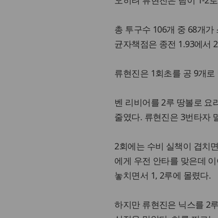
오히려 류현진은 팀이 1-2
총 투구수 106개 중 68개
균자책점은 종전 1.93에서 2
류현진은 1회초를 공 9개로
벤 리비어를 2루 땅볼로 요
줄였다. 류현진은 3번타자 
2회에는 수비 실책이 겹치
에게 우전 안타를 맞은데 이
놓치면서 1, 2루에 몰렸다.
하지만 류현진은 닉스를 2루