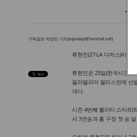
류
기독일보
박성민 기자
(
aopooop@hanmail.net
)
류현진(27·LA 다저스)이 
류현진은 23일(한국시간) 
필라델피아 필리스전에 선발 
개다.
시즌 4번째 퀄리티 스타트(
서 3연승과 홈 구장 첫 승 