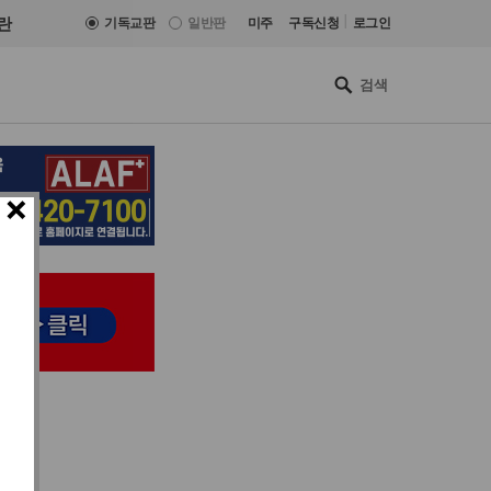
|
란
기독교판
일반판
미주
구독신청
로그인
×