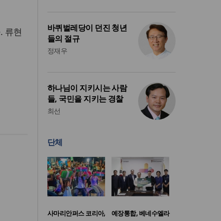
바퀴벌레당이 던진 청년
. 류현
들의 절규
정재우
하나님이 지키시는 사람
들, 국민을 지키는 경찰
최선
단체
사마리안퍼스 코리아,
예장통합, 베네수엘라