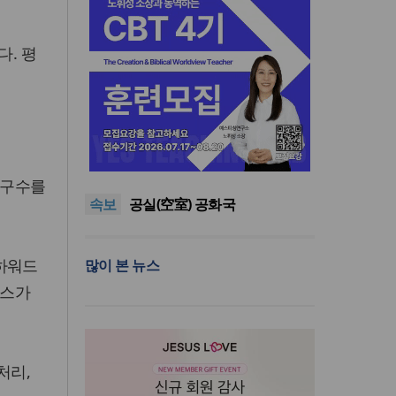
다. 평
한동대 RISE사업단, 포항 죽도
시장 담은 로컬 매거진 ‘포항집’
“광복절 맞아 자유 지키고 다음
발간
세대 위해 기도하자”
8·15 전국통일광장 연합기도
투구수를
속보
회, 대전서 열린다
공실(空室) 공화국
세기총 “자유를 지키며 하나 된
희망의 미래를 향하여”
한동대 RISE사업단, 포항 죽도
하워드
많이 본 뉴스
시장 담은 로컬 매거진 ‘포항집’
“광복절 맞아 자유 지키고 다음
발간
세대 위해 기도하자”
레스가
처리,