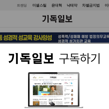
미셸스틸
윤대혁
낙태약
차별금지법
이
트랜딩
스포츠
스포츠
입력 2014. 04. 23 14:01