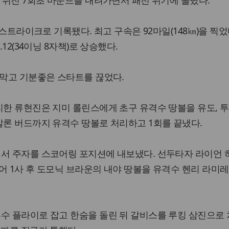
로 뒤진 7회초 마운드를 내려가면서 패전 위기에 몰렸다.
가 스트라이크로 기록됐다. 최고 구속은 92마일(148㎞)을 찍었
.12(34이닝 8자책)로 상승했다.
 막고 기분좋은 스타트를 끊었다.
리한 류현진은 지미 롤린스에게 초구 유격수 땅볼을 유도, 
말론 버드까지 유격수 땅볼로 처리하고 1회를 끝냈다.
면서 주자를 스코어링 포지션에 내보냈다. 선두타자 라이언 
어 1사 후 도모닉 브라운의 내야 땅볼을 유격수 헨리 라미
수 플라이로 잡고 한숨을 돌린 뒤 갈비스를 루킹 삼진으로 