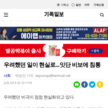
기독교
일반
미주
구독신청
우려했던 일이 현실로...잇단 비보에 침통
사회
박성민 기자
aopooop@hanmail.net
입력 2014. 04. 23 11:59
우려했던 비극이 점점 현실화되고 있다.