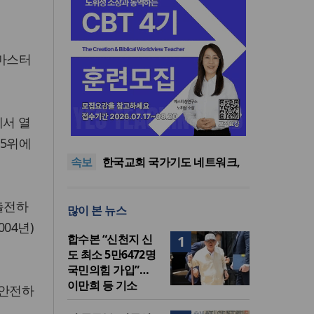
 마스터
한기연 “전쟁을 부르는 정책을
에서 열
중단하라”
정신건강 치료 인프라 부족…
 5위에
정신질환 평생유병률 27.8%,
대한민국 경찰을 품는 기도와
속보
중증 입원·재활 확충 과제
선교의 현장
한국교회 국가기도 네트워크,
‘느헤미야 연합기도회’ 시작
“기도로 시작한 스틸 美 대사,
한미동맹의 가교 되어주길”
한기연 “전쟁을 부르는 정책을
출전하
많이 본 뉴스
중단하라”
정신건강 치료 인프라 부족…
04년)
정신질환 평생유병률 27.8%,
합수본 “신천지 신
1
중증 입원·재활 확충 과제
도 최소 5만6472명
국민의힘 가입”…
이만희 등 기소
 안전하