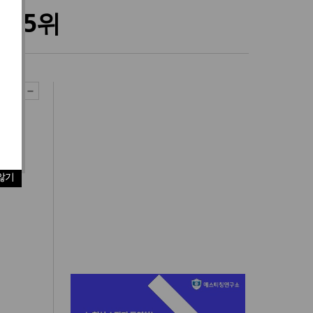
동 5위
않기