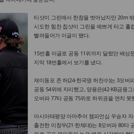
티샷이 그린에서 한참을 벗어났지만 20m 
시도한 힘찬 칩샷이 그린을 예쁘게 타고 홀
빨려들어가 이글이 됐다.
15번홀 이글로 공동 11위까지 달렸던 배상
지막 18번홀에서 보기를 냈다.
재미동포 존 허(24·한국명 허찬수)는 3오버파
공동 54위에 자리했고, 양용은(42·KB금융그룹
오버파 77타 공동 75위로 하위권을 면치 못
아시아태평양 아마추어 챔피언십 우승자 
출전한 이창우(21·한체대)는 8오버파 80타 공