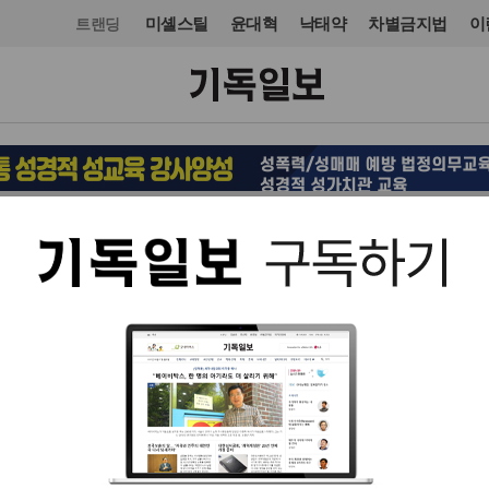
미셸스틸
윤대혁
낙태약
차별금지법
이
트랜딩
일반·골프
일반·골프
입력 2014. 04. 11 09:24