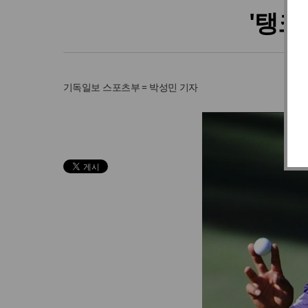
'탱크
기독일보
스포츠부 = 박성민 기자