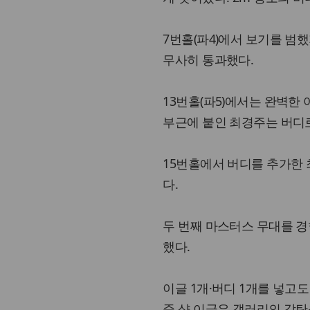
7번홀(파4)에서 보기를 범했지
무사히 통과했다.
13번홀(파5)에서는 완벽한
부근에 붙인 최경주는 버디
15번홀에서 버디를 추가한
다.
두 번째 마스터스 무대를 경험
했다.
이글 1개·버디 1개를 넣고도
준 샷 이글은 갤러리의 감