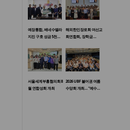
예장통합, 베네수엘라
해외한인장로회 여선교
지진 구호 성금 5천…
회연합회, 장학금 …
서울세계부흥협의회 8
2026 UBF 불어권 여름
월 연합성회 개최
수양회 개최… “예수…