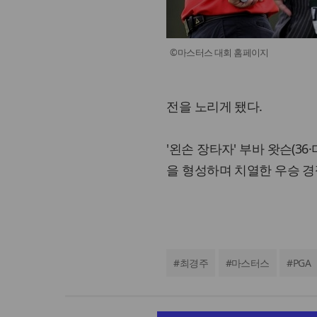
©마스터스 대회 홈페이지
전을 노리게 됐다.
'왼손 장타자' 부바 왓슨(3
을 형성하며 치열한 우승 경
#
최경주
#
마스터스
#
PGA