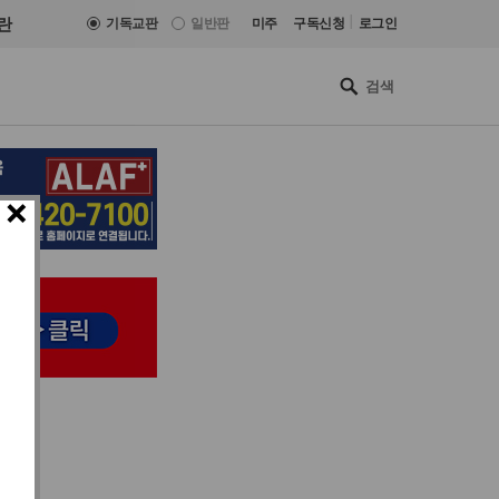
|
란
기독교판
일반판
미주
구독신청
로그인
×