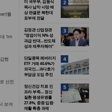
미 국무부, 김동식
2
목사 납치·사망 배
상 판결문 북한대
r)'를
표부에 전달
김정관 산업장관
3
“영업이익 N% 성
대 1m
과급 반대…반도체
성과 재투자해야”
단일종목 레버리지
4
마감했
ETF 거래 40.6%가
외국인…과다호가
부담금 도입 추진
위로 선전
정신건강 치료 인
5
프라 부족… 정신
질환 평생유병률
27.8%, 중증 입원·
서 보여
재활 확충 과제