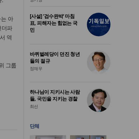
.
[사설] ‘검수완박’ 마침
하는 아
표, 피해자는 힘없는 국
3언더파
민
서 역
바퀴벌레당이 던진 청년
들의 절규
2위 그룹
정재우
하나님이 지키시는 사람
들, 국민을 지키는 경찰
최선
단체