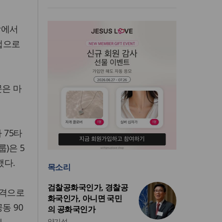
밖에서
컵으로
문은 마
 75타
)은 5
했다.
목소리
검찰공화국인가, 경찰공
자격으로
화국인가, 아니면 국민
동 90
의 공화국인가
양기성