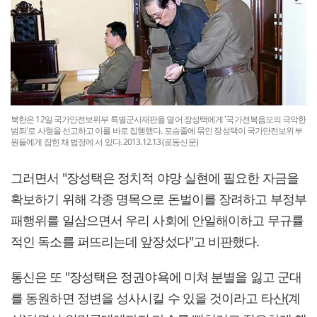
북한은 12일 국가안전보위부 특별군사재판을 열어 장성택에게 '국가전복음모의 극악한
범죄'로 사형을 선고하고 이를 바로 집행했다. 포승줄에 묶인 장성택이 국가안전보위부
원들에게 잡힌 채 법정에 서 있다. 2013.12.13 (로동신문)
그러면서 "장성택은 정치적 야망 실현에 필요한 자금을
확보하기 위해 각종 명목으로 돈벌이를 장려하고 부정부
패행위를 일삼으면서 우리 사회에 안일해이하고 무규률
적인 독소를 퍼뜨리는데 앞장섰다"고 비판했다.
통신은 또 "장성택은 정권야욕에 미쳐 분별을 잃고 군대
를 동원하면 정변을 성사시킬 수 있을 것이라고 타산(계