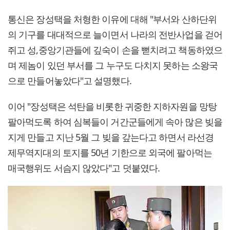
통신은 장성택을 처형한 이유에 대해 "부서와 산하단위
의 기구를 대대적으로 늘이면서 나라의 전반사업을 걷어
쥐고 성,중앙기관들에 깊숙이 손을 뻗치려고 책동하였으
며 제놈이 있던 부서를 그 누구도 다치지 못하는 소왕국
으로 만들어놓았다"고 설명했다.
이어 "장성택은 석탄을 비롯한 귀중한 지하자원을 망탕
팔아먹도록 하여 심복들이 거간군들에게 속아 많은 빚을
지게 만들고 지난 5월 그 빚을 갚는다고 하면서 라선경
제무역지대의 토지를 50년 기한으로 외국에 팔아먹는
매국행위도 서슴지 않았다"고 덧붙였다.