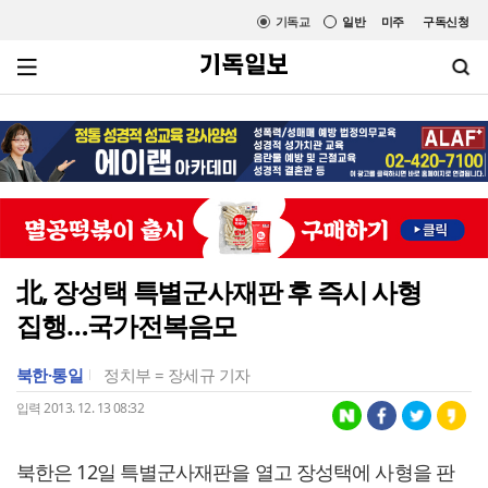
기독교
일반
미주
구독신청
北, 장성택 특별군사재판 후 즉시 사형
집행…국가전복음모
북한·통일
정치부 = 장세규 기자
입력 2013. 12. 13 08:32
북한은 12일 특별군사재판을 열고 장성택에 사형을 판