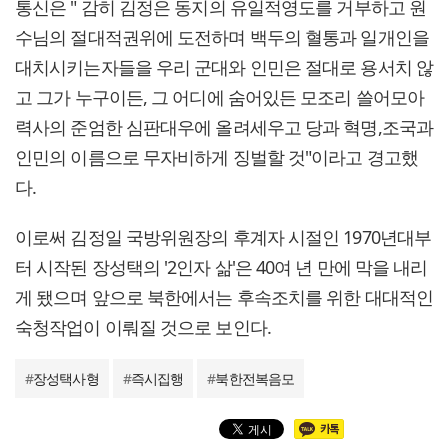
통신은 " 감히 김정은 동지의 유일적영도를 거부하고 원
수님의 절대적권위에 도전하며 백두의 혈통과 일개인을
대치시키는자들을 우리 군대와 인민은 절대로 용서치 않
고 그가 누구이든, 그 어디에 숨어있든 모조리 쓸어모아
력사의 준엄한 심판대우에 올려세우고 당과 혁명,조국과
인민의 이름으로 무자비하게 징벌할 것"이라고 경고했
다.
이로써 김정일 국방위원장의 후계자 시절인 1970년대부
터 시작된 장성택의 '2인자 삶'은 40여 년 만에 막을 내리
게 됐으며 앞으로 북한에서는 후속조치를 위한 대대적인
숙청작업이 이뤄질 것으로 보인다.
#
장성택사형
#
즉시집행
#
북한전복음모