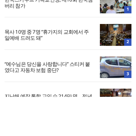
버리 참가
1
목사 10명 중 7명 “휴가지의 교회에서 주
일예배 드려도 돼”
2
“예수님은 당신을 사랑합니다” 스티커 붙
였다고 자동차 보험 중단?
3
지난해 예장 통합 교인 수 214만 명… 전년
대비 5만 명 감소
4
전체보기
총신대, 성소수자 모임 가입 학생에 무기
정학… 법원 “과해”
교회일반