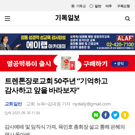
기독교
일반
미주
구독신청
트렌톤장로교회 50주년 “기억하고
감사하고 앞을 바라보자”
교회일반
교회
뉴욕=김대원 기자
nydaily@gmail.com
입력 2025. 09. 30 11:36
감사예배 및 임직식 가져, 육민호 총회장 설교 통해 은혜의
역사 돌아봐