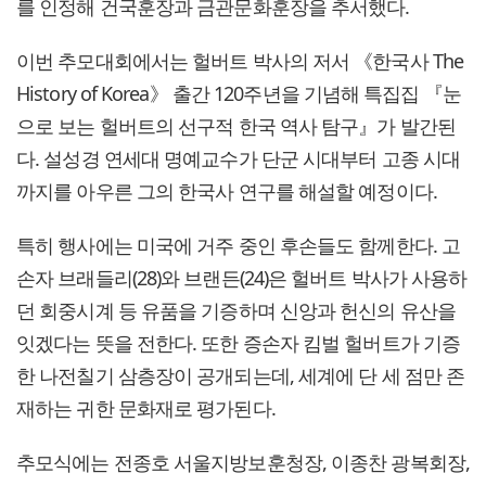
를 인정해 건국훈장과 금관문화훈장을 추서했다.
이번 추모대회에서는 헐버트 박사의 저서 《한국사 The
History of Korea》 출간 120주년을 기념해 특집집 『눈
으로 보는 헐버트의 선구적 한국 역사 탐구』가 발간된
다. 설성경 연세대 명예교수가 단군 시대부터 고종 시대
까지를 아우른 그의 한국사 연구를 해설할 예정이다.
특히 행사에는 미국에 거주 중인 후손들도 함께한다. 고
손자 브래들리(28)와 브랜든(24)은 헐버트 박사가 사용하
던 회중시계 등 유품을 기증하며 신앙과 헌신의 유산을
잇겠다는 뜻을 전한다. 또한 증손자 킴벌 헐버트가 기증
한 나전칠기 삼층장이 공개되는데, 세계에 단 세 점만 존
재하는 귀한 문화재로 평가된다.
추모식에는 전종호 서울지방보훈청장, 이종찬 광복회장,