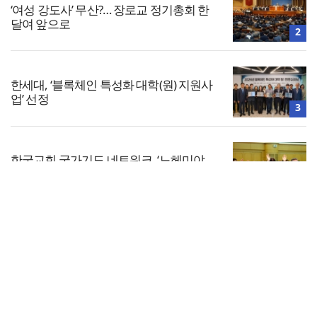
‘여성 강도사’ 무산?… 장로교 정기총회 한
달여 앞으로
2
한세대, ‘블록체인 특성화 대학(원) 지원사
업’ 선정
3
한국교회 국가기도 네트워크, ‘느헤미야
연합기도회’ 시작
4
전체보기
찾으시는교회, 전 세대 목회 강화… ‘다음
세대 넘어 모든 세대로’
교회일반
5
교회
교회언론
회사소개
개인정보처리방침
PC버전