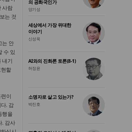
의 공화국인가
한 사람
양기성
 보는 것
세상에서 가장 위대한
이야기
신성욱
고는 안
 수 있
를 내기
AI와의 진화론 토론(8-1)
허정윤
표현할
훈련이
소명자로 살고 있는가?
다. 감
박진호
 동행을
. 감사
감하십시