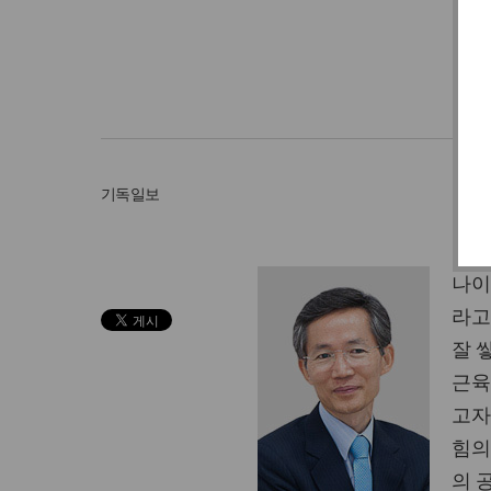
기독일보
나이
라고
잘 
근육
고자
힘의
의 