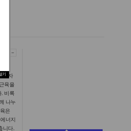
않기
짜 부자
 근육을
. 비록
께 나누
근육은
 에너지
춥니다.