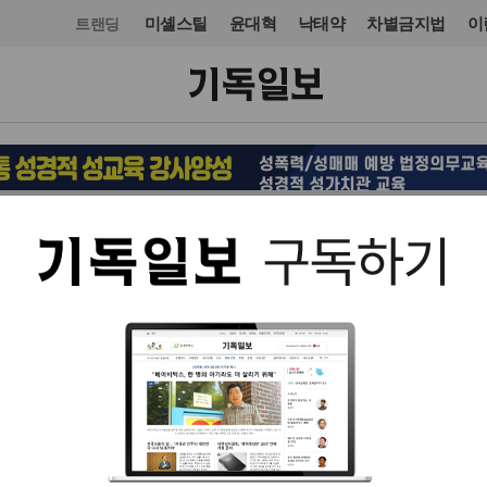
미셸스틸
윤대혁
낙태약
차별금지법
이
트랜딩
오피니언·칼럼
칼럼
입력 2025. 07. 29 09:15