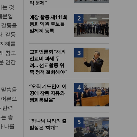
익 문제”
하는 것
 때문입
예장 합동 제111회
2
총회 임원 후보들
, 갈등을
일제히 등록
. 갈등
 지혜를
교회언론회 “해외
3
래 참고
선교비 과세 우
다운 인간
려… 선교활동 위
축 정책 철회해야”
“오직 기도만이 이
4
 말씀을
땅에 참된 자유와
 어른으
평화통일을”
복 탄력
사는 좋
“하나님 나라의 출
5
가 나를
발점은 ‘회개’”