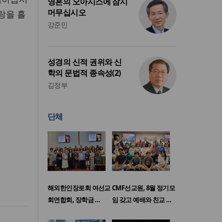
영혼의 오아시스에 잠시
머무십시오
랑을 흘
강준민
성경의 신적 권위와 신
학의 문법적 종속성(2)
김정부
단체
해외한인장로회 여선교
CMF선교원, 8월 정기모
회연합회, 장학금 …
임 갖고 예배와 친교 …