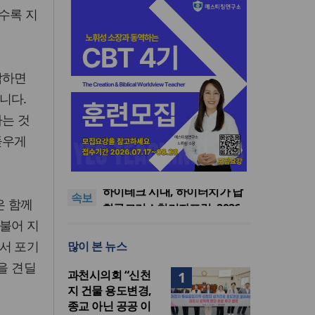
수록 지
딱하면
니다.
하는 것
사랑과 공의로 열리는 하나님
돋우게
나라의 회복 원리
어쿠스틱 피아노 찬송가 시리
즈의 새 앨범 발매
미션파트너스, 퍼스펙티브스
가을학기 개강… “다음세대 선
하이테크 시대, 하이터치가 답
속보
교자원 발굴”
이다
한국크리스천기자포럼, 2026
은 함께
년 여름호 발간
사랑과 공의로 열리는 하나님
불어 지
나라의 회복 원리
어쿠스틱 피아노 찬송가 시리
서 포기
많이 본 뉴스
즈의 새 앨범 발매
을 견딜
과천시의회 “신천
1
지 건물 용도변경,
종교 아닌 공공 이