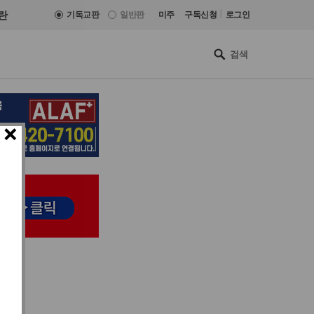
|
란
기독교판
일반판
미주
구독신청
로그인
×