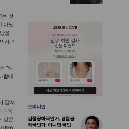
힘든 것
이 아닙
만났을
 범사 감
은 “생
 사람에
서 감사
오피니언
의 근육
검찰공화국인가, 경찰공
. 같은
화국인가, 아니면 국민
 사람이