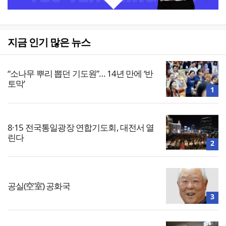
지금 인기 많은 뉴스
“소나무 뿌리 뽑던 기도원”… 14년 만에 ‘반
토막’
1
8·15 전국통일광장 연합기도회, 대전서 열
린다
2
공실(空室) 공화국
3