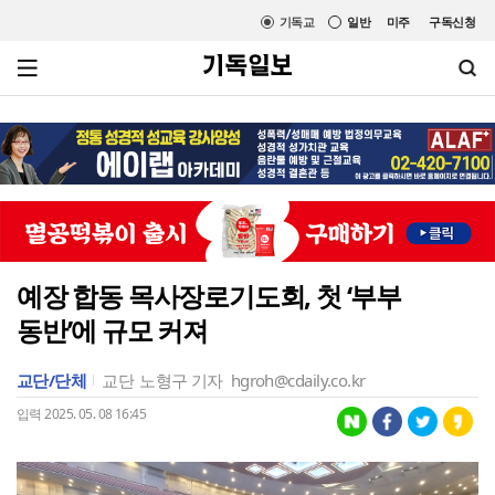
기독교
일반
미주
구독신청
예장 합동 목사장로기도회, 첫 ‘부부
동반’에 규모 커져
교단/단체
교단
노형구 기자
hgroh@cdaily.co.kr
입력 2025. 05. 08 16:45