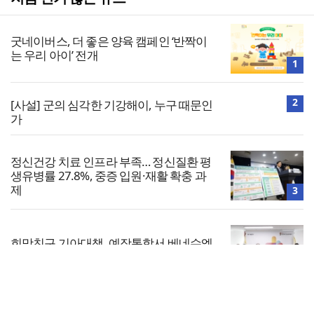
굿네이버스, 더 좋은 양육 캠페인 ‘반짝이
는 우리 아이’ 전개
1
2
[사설] 군의 심각한 기강해이, 누구 때문인
가
정신건강 치료 인프라 부족… 정신질환 평
생유병률 27.8%, 중증 입원·재활 확충 과
제
3
희망친구 기아대책, 예장통합서 베네수엘
라 긴급구호 후원금 5천만 원 전달받아
4
전체보기