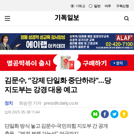
기독교
일반
미주
구독신청
김문수, “강제 단일화 중단하라”…당
지도부는 강경 대응 예고
정치
최승연 기자
press@cdaily.co.kr
입력 2025. 05. 08 11:44
단일화 방식 놓고 김문수-국민의힘 지도부 간 공개
충돌…“법적 분쟁 가능성” 언급까지