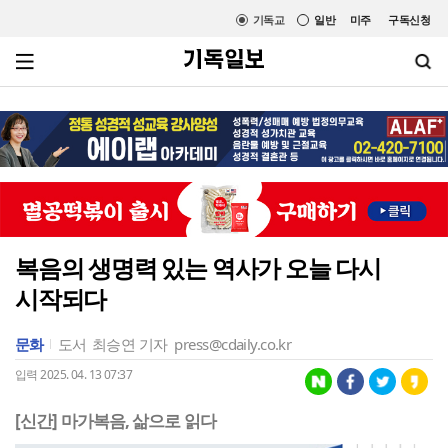
기독교
일반
미주
구독신청
복음의 생명력 있는 역사가 오늘 다시
시작되다
문화
도서
최승연 기자
press@cdaily.co.kr
입력 2025. 04. 13 07:37
[신간] 마가복음, 삶으로 읽다