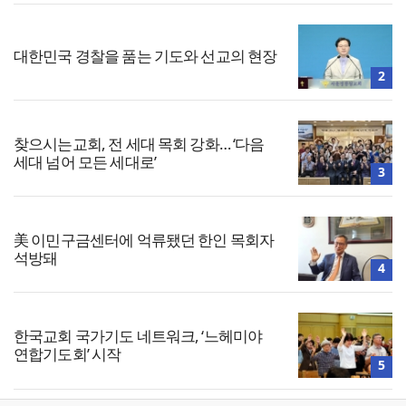
대한민국 경찰을 품는 기도와 선교의 현장
2
찾으시는교회, 전 세대 목회 강화… ‘다음
세대 넘어 모든 세대로’
3
美 이민구금센터에 억류됐던 한인 목회자
석방돼
4
한국교회 국가기도 네트워크, ‘느헤미야
연합기도회’ 시작
5