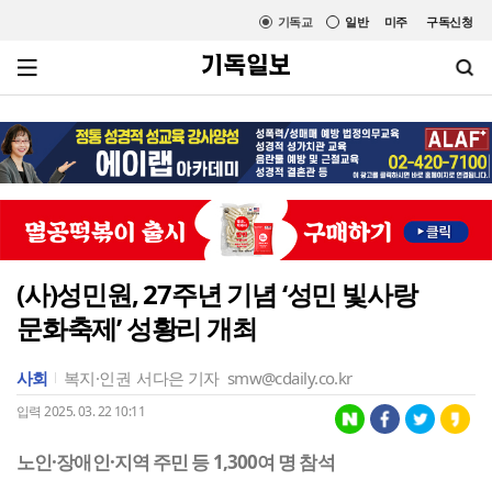
기독교
일반
미주
구독신청
(사)성민원, 27주년 기념 ‘성민 빛사랑
문화축제’ 성황리 개최
사회
복지·인권
서다은 기자
smw@cdaily.co.kr
입력 2025. 03. 22 10:11
노인·장애인·지역 주민 등 1,300여 명 참석