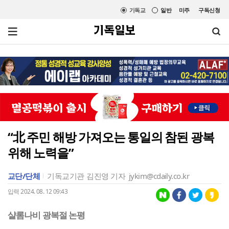
기독교
일반
미주
구독신청
“北 주민 해방 가져오는 통일의 참된 광복
위해 노력을”
교단/단체
기독교기관
김진영 기자
jykim@cdaily.co.kr
입력 2024. 08. 12 09:43
샬롬나비 광복절 논평