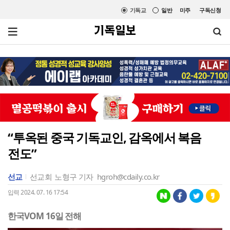
기독교
일반
미주
구독신청
“투옥된 중국 기독교인, 감옥에서 복음
전도”
선교
선교회
노형구 기자
hgroh@cdaily.co.kr
입력 2024. 07. 16 17:54
한국VOM 16일 전해