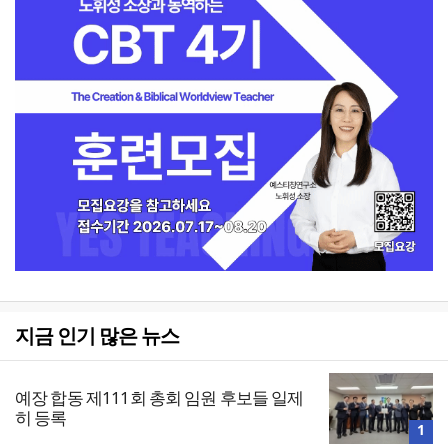
지금 인기 많은 뉴스
예장 합동 제111회 총회 임원 후보들 일제
히 등록
1