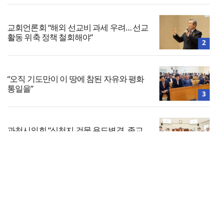
교회언론회 “해외 선교비 과세 우려… 선교
활동 위축 정책 철회해야”
2
“오직 기도만이 이 땅에 참된 자유와 평화
통일을”
3
과천시의회 “신천지 건물 용도변경, 종교
아닌 공공 이익 문제”
4
전체보기
해외한인장로회 여선교회연합회, 장학금
전달
교회일반
5
교회