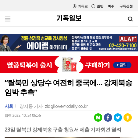
기독교
일반
미주
구독신청
“탈북민 상당수 여전히 중국에… 강제북송
임박 추측”
사회
장지동 기자
zidgilove@cdaily.co.kr
입력 2023. 10. 24 06:56
23일 탈북민 강제북송 구출 청원서 제출 기자회견 열려