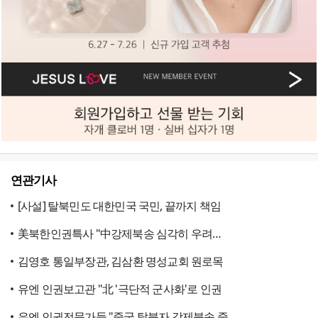
연관기사
[사설] 탈북민도 대한민국 국민, 끝까지 책임
美북한인권특사 "中강제북송 심각히 우려…
김영호 통일부장관, 김삼환 명성교회 원로목
유엔 인권보고관 "北 '극단적 군사화'로 인권
유엔 인권전문가들 "중국 탈북자 강제북송 중