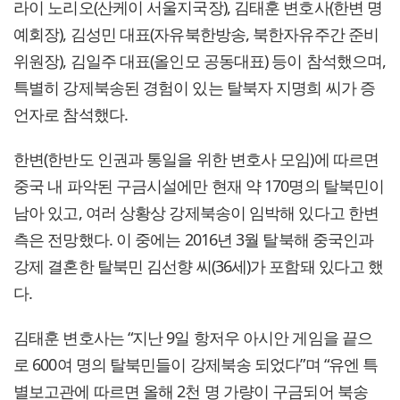
라이 노리오(산케이 서울지국장), 김태훈 변호사(한변 명
예회장), 김성민 대표(자유북한방송, 북한자유주간 준비
위원장), 김일주 대표(올인모 공동대표) 등이 참석했으며,
특별히 강제북송된 경험이 있는 탈북자 지명희 씨가 증
언자로 참석했다.
한변(한반도 인권과 통일을 위한 변호사 모임)에 따르면
중국 내 파악된 구금시설에만 현재 약 170명의 탈북민이
남아 있고, 여러 상황상 강제북송이 임박해 있다고 한변
측은 전망했다. 이 중에는 2016년 3월 탈북해 중국인과
강제 결혼한 탈북민 김선향 씨(36세)가 포함돼 있다고 했
다.
김태훈 변호사는 “지난 9일 항저우 아시안 게임을 끝으
로 600여 명의 탈북민들이 강제북송 되었다”며 “유엔 특
별보고관에 따르면 올해 2천 명 가량이 구금되어 북송