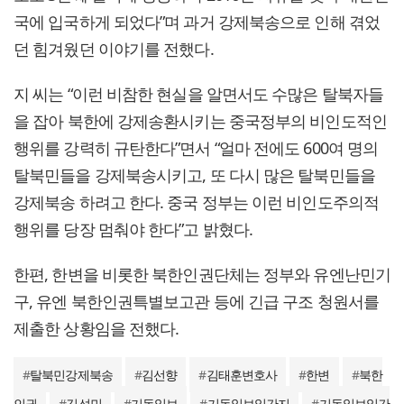
국에 입국하게 되었다”며 과거 강제북송으로 인해 겪었
던 힘겨웠던 이야기를 전했다.
지 씨는 “이런 비참한 현실을 알면서도 수많은 탈북자들
을 잡아 북한에 강제송환시키는 중국정부의 비인도적인
행위를 강력히 규탄한다”면서 “얼마 전에도 600여 명의
탈북민들을 강제북송시키고, 또 다시 많은 탈북민들을
강제북송 하려고 한다. 중국 정부는 이런 비인도주의적
행위를 당장 멈춰야 한다”고 밝혔다.
한편, 한변을 비롯한 북한인권단체는 정부와 유엔난민기
구, 유엔 북한인권특별보고관 등에 긴급 구조 청원서를
제출한 상황임을 전했다.
#
탈북민강제북송
#
김선향
#
김태훈변호사
#
한변
#
북한
인권
#
김성민
#
기독일보
#
기독일보일간지
#
기독일보일간