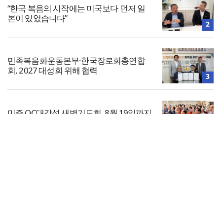
“한국 복음의 시작에는 미국보다 먼저 일
본이 있었습니다”
2
민족복음화운동본부·한국장로회총연합
회, 2027 대성회 위해 협력
3
미주 OC대각성 새벽기도회, 8월 19일까지
이어져
4
전체보기
한기연 “전쟁을 부르는 정책을 중단하라”
교회일반
5
교회
교회언론
회사소개
개인정보처리방침
PC버전