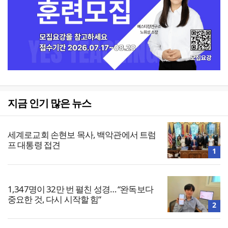
지금 인기 많은 뉴스
세계로교회 손현보 목사, 백악관에서 트럼
프 대통령 접견
1
1,347명이 32만 번 펼친 성경… “완독보다
중요한 것, 다시 시작할 힘”
2