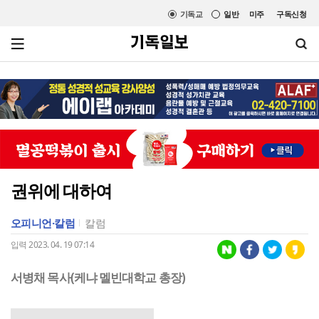
기독교
일반
미주
구독신청
권위에 대하여
오피니언·칼럼
칼럼
입력 2023. 04. 19 07:14
서병채 목사(케냐 멜빈대학교 총장)